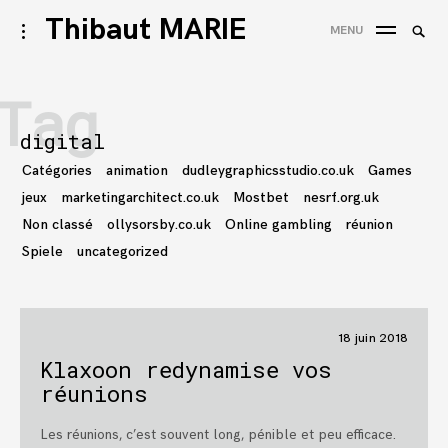
Accéder
Thibaut MARIE
Reche
activer/désactiver
MENU
au
l’ouverture/fermeture
REC
de
contenu
la
Tag
barre
latérale
digital
Catégories
animation
dudleygraphicsstudio.co.uk
Games
jeux
marketingarchitect.co.uk
Mostbet
nesrf.org.uk
Non classé
ollysorsby.co.uk
Online gambling
réunion
Spiele
uncategorized
18 juin 2018
Klaxoon redynamise vos
réunions
Les réunions, c’est souvent long, pénible et peu efficace.