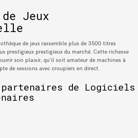
 de Jeux
elle
othèque de jeux rassemble plus de 3500 titres
us prestigieux prestigieux du marché. Cette richesse
uvrir son plaisir, qu’il soit amateur de machines à
pte de sessions avec croupiers en direct.
 partenaires de Logiciels
enaires