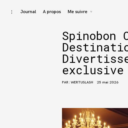
Accéder
Journal
A propos
Me suivre
activer/désactiver
toggle
child
l’ouverture/fermeture
menu
au
de
la
contenu
barre
Spinobon 
latérale
Destinati
Divertiss
exclusive
PAR :
WERTUSLASH
25 mai 2026