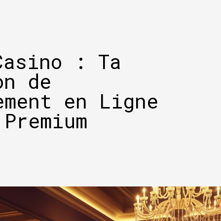
Casino : Ta
on de
ement en Ligne
 Premium