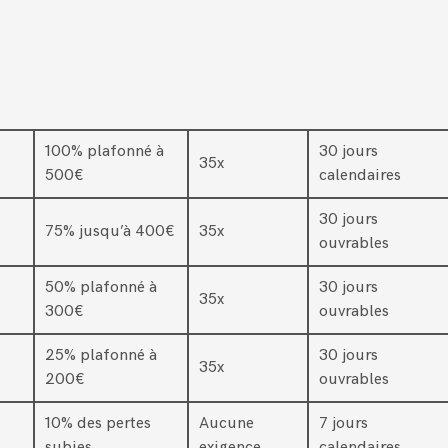
100% plafonné à
30 jours
35x
500€
calendaires
30 jours
75% jusqu’à 400€
35x
ouvrables
50% plafonné à
30 jours
35x
300€
ouvrables
25% plafonné à
30 jours
35x
200€
ouvrables
10% des pertes
Aucune
7 jours
subies
exigence
calendaires