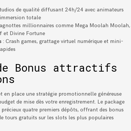
tudios de qualité diffusant 24h/24 avec animateurs
immersion totale
agnottes millionnaires comme Mega Moolah Moolah,
f et Divine Fortune
s
: Crash games, grattage virtuel numérique et mini-
rapides
de Bonus attractifs
ons
t en place une stratégie promotionnelle généreuse
budget de mise dès votre enregistrement. Le package
s précieux quatre premiers dépôts, offrant des bonus
tours gratuits sur les slots les plus populaires