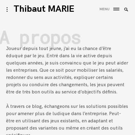
Accéder
Thibaut MARIE
Reche
activer/désactiver
MENU
au
l’ouverture/fermeture
REC
de
contenu
la
A propos
barre
latérale
Joueur depuis tout jeune, j’ai eu la chance d’être
éduqué par le jeu.
Entré dans la vie active depuis
quelques années, je suis convaincu que le jeu peut aider
les entreprises.
Que ce soit pour mobiliser les salariés,
redonner du sens aux activités, expliquer certains
projets ou conduire des changements, les jeux peuvent
être de très bon outils au service d’objectifs définis.
À travers ce blog,
échangeons
sur les solutions possibles
pour amener plus de ludique dans l’entreprise.
Peut-
être en utilisant des jeux existants, en adaptant et
proposant des variantes ou même en créant des outils