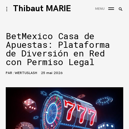
Accéder
Thibaut MARIE
Reche
activer/désactiver
MENU
au
l’ouverture/fermeture
REC
de
contenu
la
barre
BetMexico Casa de
latérale
Apuestas: Plataforma
de Diversión en Red
con Permiso Legal
PAR :
WERTUSLASH
25 mai 2026