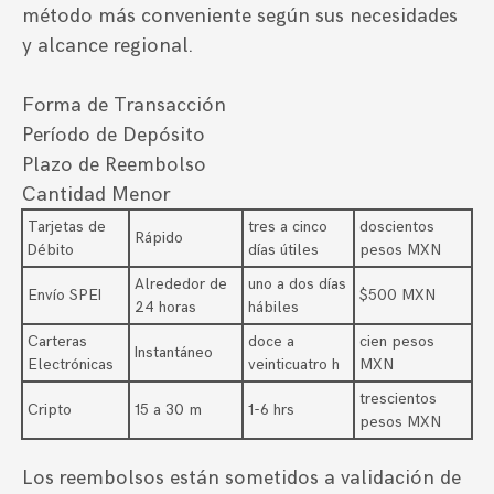
método más conveniente según sus necesidades
y alcance regional.
Forma de Transacción
Período de Depósito
Plazo de Reembolso
Cantidad Menor
Tarjetas de
tres a cinco
doscientos
Rápido
Débito
días útiles
pesos MXN
Alrededor de
uno a dos días
Envío SPEI
$500 MXN
24 horas
hábiles
Carteras
doce a
cien pesos
Instantáneo
Electrónicas
veinticuatro h
MXN
trescientos
Cripto
15 a 30 m
1-6 hrs
pesos MXN
Los reembolsos están sometidos a validación de