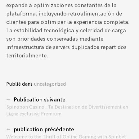
expande a optimizaciones constantes de la
plataforma, incluyendo retroalimentación de
clientes para optimizar la experiencia completa.
La estabilidad tecnológica y celeridad de carga
son prioridades conservadas mediante
infraestructura de servers duplicados repartidos
territorialmente.
Publié dans
uncategorized
Navigation
Publication suivante
Spinobon Casino : Ta Destination de Divertissement en
des
Ligne exclusive Premium
articles
publication précédente
Welcome to the Thrill of Online Gaming with Spinbet