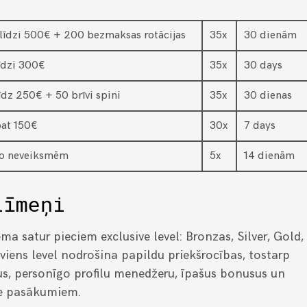
līdzi 500€ + 200 bezmaksas rotācijas
35x
30 dienām
īdzi 300€
35x
30 days
īdz 250€ + 50 brīvi spini
35x
30 dienas
at 150€
30x
7 days
o neveiksmēm
5x
14 dienām
līmeņi
 satur pieciem exclusive level: Bronzas, Silver, Gold,
viens level nodrošina papildu priekšrocības, tostarp
s, personīgo profilu menedžeru, īpašus bonusus un
ve pasākumiem.