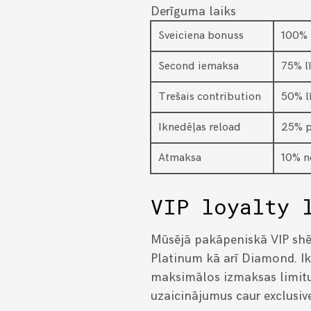
Derīguma laiks
Sveiciena bonuss
100% 
Second iemaksa
75% l
Trešais contribution
50% l
Iknedēļas reload
25% p
Atmaksa
10% n
VIP loyalty 
Mūsējā pakāpeniskā VIP shēma
Platinum kā arī Diamond. Ik
maksimālos izmaksas limitu
uzaicinājumus caur exclusi