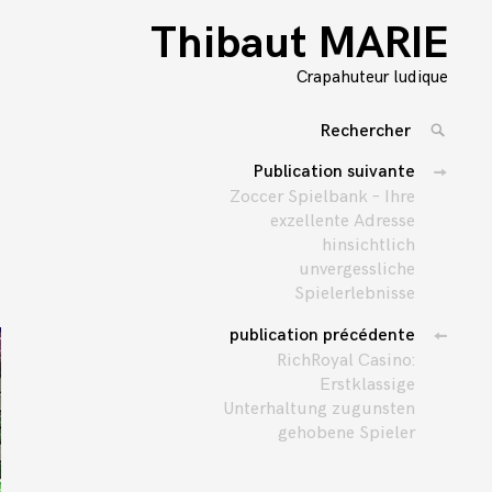
Thibaut MARIE
Crapahuteur ludique
Rechercher
RECHE
Navigation
Publication suivante
Zoccer Spielbank – Ihre
des
exzellente Adresse
hinsichtlich
articles
unvergessliche
Spielerlebnisse
publication précédente
RichRoyal Casino:
Erstklassige
Unterhaltung zugunsten
gehobene Spieler