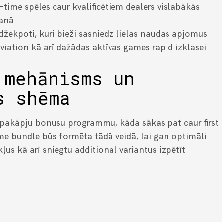
time spēles caur kvalificētiem dealers vislabākās
šanā
džekpoti, kuri bieži sasniedz lielas naudas apjomus
viation kā arī dažādas aktīvas games rapid izklasei
 mehānisms un
s shēma
pakāpju bonusu programmu, kāda sākas pat caur first
e bundle būs formēta tādā veidā, lai gan optimāli
kļus kā arī sniegtu additional variantus izpētīt