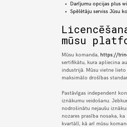
Darījumu opcijas plus wi
Spēlētāju serviss Jūsu 
Licencēšan
mūsu platf
Mūsu komanda,
https://tri
sertifikātu, kura apliecina 
industrijā. Mūsu vietne liet
maksimālo drošības standart
Pastāvīgas independent kont
iznākumu veidošanu. Jebkurš
nodrošinātu nejaušu iznāku
nozares prasība nosaka, ka
kvartālī, kā arī mūsu kom