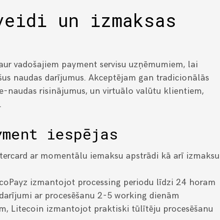
veidi un izmaksas
ur vadošajiem payment servisu uzņēmumiem, lai
šus naudas darījumus. Akceptējam gan tradicionālās
e-naudas risinājumus, un virtuālo valūtu klientiem,
.
yment iespējas
tercard ar momentālu iemaksu apstrādi kā arī izmaksu
 ecoPayz izmantojot processing periodu līdzi 24 horam
 darījumi ar procesēšanu 2-5 working dienām
m, Litecoin izmantojot praktiski tūlītēju procesēšanu