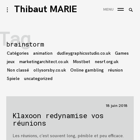
Accéder
Thibaut MARIE
Reche
activer/désactiver
MENU
au
l’ouverture/fermeture
REC
de
contenu
la
Tag
barre
latérale
brainstorm
Catégories
animation
dudleygraphicsstudio.co.uk
Games
jeux
marketingarchitect.co.uk
Mostbet
nesrf.org.uk
Non classé
ollysorsby.co.uk
Online gambling
réunion
Spiele
uncategorized
18 juin 2018
Klaxoon redynamise vos
réunions
Les réunions, c’est souvent long, pénible et peu efficace.