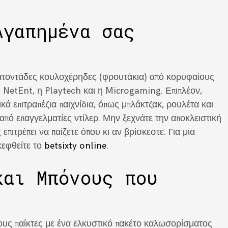
Αγαπημένα σας
κατοντάδες κουλοχέρηδες (φρουτάκια) από κορυφαίους
 NetEnt, η Playtech και η Microgaming. Επιπλέον,
κά επιτραπέζια παιχνίδια, όπως μπλάκτζακ, ρουλέτα και
πό επαγγελματίες ντίλερ. Μην ξεχνάτε την αποκλειστική
επιτρέπει να παίζετε όπου κι αν βρίσκεστε. Για μια
κεφθείτε το
betsixty online
.
και Μπόνους που
έους παίκτες με ένα ελκυστικό πακέτο καλωσορίσματος