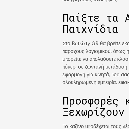
Παίξτε τα 
Παιχνίδια
Στο Betsixty GR θα βρείτε ε
παρόχους λογισμικού, όπως η
μπορείτε να απολαύσετε κλασι
πόκερ, σε ζωντανή μετάδοση α
εφαρμογή για κινητά, που σας 
ολοκληρωμένη εμπειρία, επισ
Προσφορές 
Ξεχωρίζουν
Το καζίνο υποδέχεται τους ν