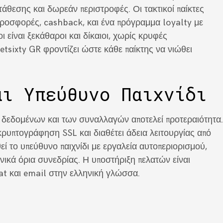
άθεσης και δωρεάν περιστροφές. Οι τακτικοί παίκτες
ροσφορές, cashback, και ένα πρόγραμμα loyalty με
ι είναι ξεκάθαροι και δίκαιοι, χωρίς κρυφές
tsixty GR φροντίζει ώστε κάθε παίκτης να νιώθει
αι Υπεύθυνο Παιχνίδι
δεδομένων και των συναλλαγών αποτελεί προτεραιότητα.
κρυπτογράφηση SSL και διαθέτει άδεια λειτουργίας από
 το υπεύθυνο παιχνίδι με εργαλεία αυτοπεριορισμού,
νικά όρια συνεδρίας. Η υποστήριξη πελατών είναι
at και email στην ελληνική γλώσσα.