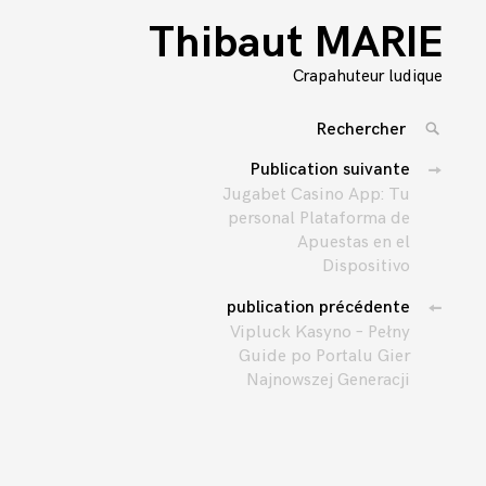
Thibaut MARIE
Crapahuteur ludique
Rechercher
RECHE
Navigation
Publication suivante
Jugabet Casino App: Tu
des
personal Plataforma de
Apuestas en el
articles
Dispositivo
publication précédente
Vipluck Kasyno – Pełny
Guide po Portalu Gier
Najnowszej Generacji