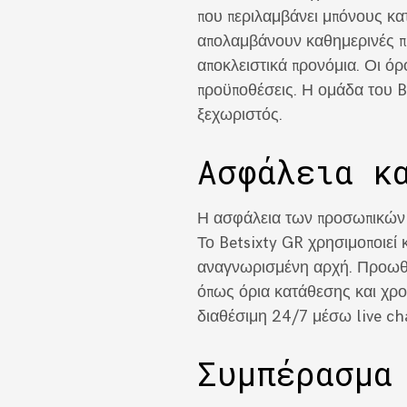
που περιλαμβάνει μπόνους κατ
απολαμβάνουν καθημερινές π
αποκλειστικά προνόμια. Οι όρο
προϋποθέσεις. Η ομάδα του Be
ξεχωριστός.
Ασφάλεια κ
Η ασφάλεια των προσωπικών 
Το Betsixty GR χρησιμοποιεί 
αναγνωρισμένη αρχή. Προωθεί
όπως όρια κατάθεσης και χρο
διαθέσιμη 24/7 μέσω live ch
Συμπέρασμα