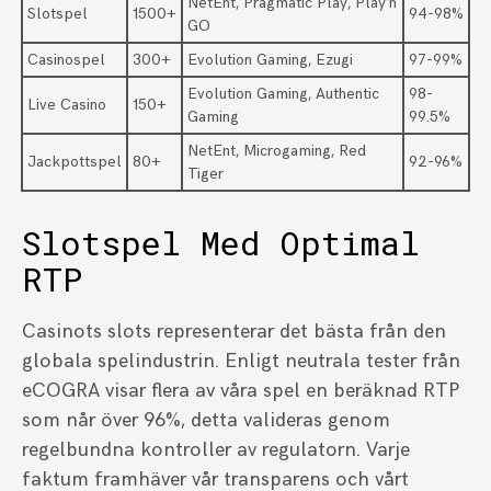
NetEnt, Pragmatic Play, Play’n
Slotspel
1500+
94-98%
GO
Casinospel
300+
Evolution Gaming, Ezugi
97-99%
Evolution Gaming, Authentic
98-
Live Casino
150+
Gaming
99.5%
NetEnt, Microgaming, Red
Jackpottspel
80+
92-96%
Tiger
Slotspel Med Optimal
RTP
Casinots slots representerar det bästa från den
globala spelindustrin. Enligt neutrala tester från
eCOGRA visar flera av våra spel en beräknad RTP
som når över 96%, detta valideras genom
regelbundna kontroller av regulatorn. Varje
faktum framhäver vår transparens och vårt