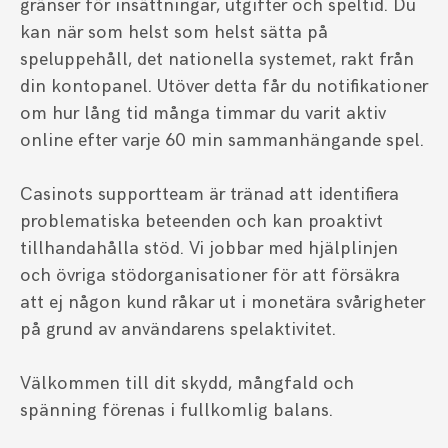
gränser för insättningar, utgifter och speltid. Du
kan när som helst som helst sätta på
speluppehåll, det nationella systemet, rakt från
din kontopanel. Utöver detta får du notifikationer
om hur lång tid många timmar du varit aktiv
online efter varje 60 min sammanhängande spel.
Casinots supportteam är tränad att identifiera
problematiska beteenden och kan proaktivt
tillhandahålla stöd. Vi jobbar med hjälplinjen
och övriga stödorganisationer för att försäkra
att ej någon kund råkar ut i monetära svårigheter
på grund av användarens spelaktivitet.
Välkommen till dit skydd, mångfald och
spänning förenas i fullkomlig balans.