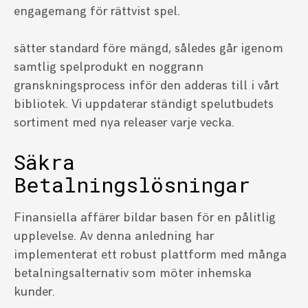
engagemang för rättvist spel.
sätter standard före mängd, således går igenom
samtlig spelprodukt en noggrann
granskningsprocess inför den adderas till i vårt
bibliotek. Vi uppdaterar ständigt spelutbudets
sortiment med nya releaser varje vecka.
Säkra
Betalningslösningar
Finansiella affärer bildar basen för en pålitlig
upplevelse. Av denna anledning har
implementerat ett robust plattform med många
betalningsalternativ som möter inhemska
kunder.