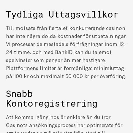
Tydliga Uttagsvillkor
Till motsats från flertalet konkurrerande casinon
har inte några dolda kostnader för utbetalningar.
Vi processar de mestadels förfrågningar inom 12-
24 timme, och med BankID kan du ta emot
spelvinster som pengar än mer hastigare.
Plattformens limiter är förmånliga: minimiuttag
på 100 kr och maximalt 50 000 kr per överföring.
Snabb
Kontoregistrering
Att komma igång hos är enklare än du tror.
Casinots ansökningsprocess har optimerats för