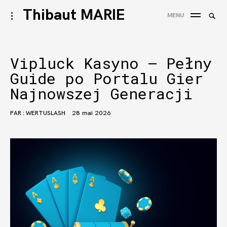
Accéder
Thibaut MARIE
Reche
activer/désactiver
MENU
au
l’ouverture/fermeture
REC
de
contenu
la
barre
Vipluck Kasyno – Pełny
latérale
Guide po Portalu Gier
Najnowszej Generacji
PAR :
WERTUSLASH
28 mai 2026