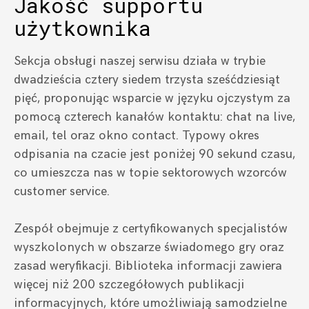
Jakość supportu
użytkownika
Sekcja obsługi naszej serwisu działa w trybie
dwadzieścia cztery siedem trzysta sześćdziesiąt
pięć, proponując wsparcie w języku ojczystym za
pomocą czterech kanałów kontaktu: chat na live,
email, tel oraz okno contact. Typowy okres
odpisania na czacie jest poniżej 90 sekund czasu,
co umieszcza nas w topie sektorowych wzorców
customer service.
Zespół obejmuje z certyfikowanych specjalistów
wyszkolonych w obszarze świadomego gry oraz
zasad weryfikacji. Biblioteka informacji zawiera
więcej niż 200 szczegółowych publikacji
informacyjnych, które umożliwiają samodzielne