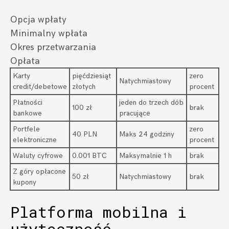
Opcja wpłaty
Minimalny wpłata
Okres przetwarzania
Opłata
Karty
pięćdziesiąt
zero
Natychmiastowy
credit/debetowe
złotych
procent
Płatności
jeden do trzech dób
100 zł
brak
bankowe
pracujące
Portfele
zero
40 PLN
Maks 24 godziny
elektroniczne
procent
Waluty cyfrowe
0.001 BTC
Maksymalnie 1 h
brak
Z góry opłacone
50 zł
Natychmiastowy
brak
kupony
Platforma mobilna i
użyteczność