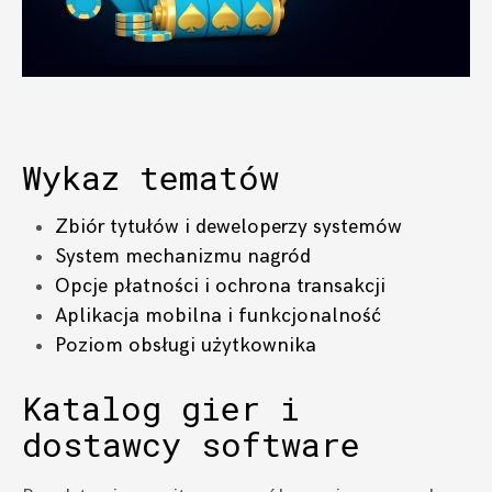
Wykaz tematów
Zbiór tytułów i deweloperzy systemów
System mechanizmu nagród
Opcje płatności i ochrona transakcji
Aplikacja mobilna i funkcjonalność
Poziom obsługi użytkownika
Katalog gier i
dostawcy software