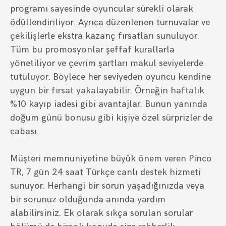
programı sayesinde oyuncular sürekli olarak
ödüllendiriliyor. Ayrıca düzenlenen turnuvalar ve
çekilişlerle ekstra kazanç fırsatları sunuluyor.
Tüm bu promosyonlar şeffaf kurallarla
yönetiliyor ve çevrim şartları makul seviyelerde
tutuluyor. Böylece her seviyeden oyuncu kendine
uygun bir fırsat yakalayabilir. Örneğin haftalık
%10 kayıp iadesi gibi avantajlar. Bunun yanında
doğum günü bonusu gibi kişiye özel sürprizler de
cabası.
Müşteri memnuniyetine büyük önem veren Pinco
TR, 7 gün 24 saat Türkçe canlı destek hizmeti
sunuyor. Herhangi bir sorun yaşadığınızda veya
bir sorunuz olduğunda anında yardım
alabilirsiniz. Ek olarak sıkça sorulan sorular