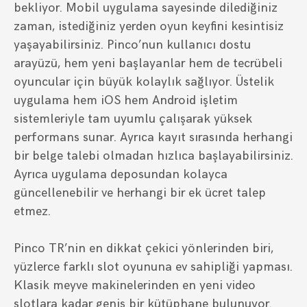
bekliyor. Mobil uygulama sayesinde dilediğiniz
zaman, istediğiniz yerden oyun keyfini kesintisiz
yaşayabilirsiniz. Pinco’nun kullanıcı dostu
arayüzü, hem yeni başlayanlar hem de tecrübeli
oyuncular için büyük kolaylık sağlıyor. Üstelik
uygulama hem iOS hem Android işletim
sistemleriyle tam uyumlu çalışarak yüksek
performans sunar. Ayrıca kayıt sırasında herhangi
bir belge talebi olmadan hızlıca başlayabilirsiniz.
Ayrıca uygulama deposundan kolayca
güncellenebilir ve herhangi bir ek ücret talep
etmez.
Pinco TR’nin en dikkat çekici yönlerinden biri,
yüzlerce farklı slot oyununa ev sahipliği yapması.
Klasik meyve makinelerinden en yeni video
slotlara kadar geniş bir kütüphane bulunuyor.