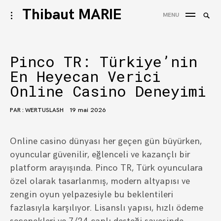
Accéder
Thibaut MARIE
Reche
activer/désactiver
MENU
au
l’ouverture/fermeture
REC
de
contenu
la
barre
Pinco TR: Türkiye’nin
latérale
En Heyecan Verici
Online Casino Deneyimi
PAR :
WERTUSLASH
19 mai 2026
Online casino dünyası her geçen gün büyürken,
oyuncular güvenilir, eğlenceli ve kazançlı bir
platform arayışında. Pinco TR, Türk oyunculara
özel olarak tasarlanmış, modern altyapısı ve
zengin oyun yelpazesiyle bu beklentileri
fazlasıyla karşılıyor. Lisanslı yapısı, hızlı ödeme