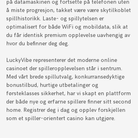
på datamaskinen og fortsette på telefonen uten
å miste progresjon, takket være være skytilkoblet
spillhistorikk. Laste- og spillytelsen er
optimalisert for både WiFi og mobildata, slik at
du får identisk premium opplevelse uavhengig av
hvor du befinner deg deg.
LuckyVibe representerer det moderne online
casinoet der spilleropplevelsen står i sentrum.
Med vårt brede spillutvalg, konkurransedyktige
bonustilbud, hurtige utbetalinger og
førsteklasses sikkerhet, har vi skapt en plattform
der både nye og erfarne spillere finner sitt second
home. Registrer deg i dag og opplev forskjellen
som et spiller-orientert casino kan utgjøre.