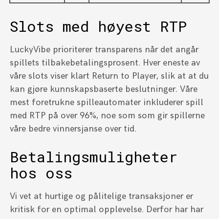
Slots med høyest RTP
LuckyVibe prioriterer transparens når det angår
spillets tilbakebetalingsprosent. Hver eneste av
våre slots viser klart Return to Player, slik at at du
kan gjøre kunnskapsbaserte beslutninger. Våre
mest foretrukne spilleautomater inkluderer spill
med RTP på over 96%, noe som som gir spillerne
våre bedre vinnersjanse over tid.
Betalingsmuligheter
hos oss
Vi vet at hurtige og pålitelige transaksjoner er
kritisk for en optimal opplevelse. Derfor har har