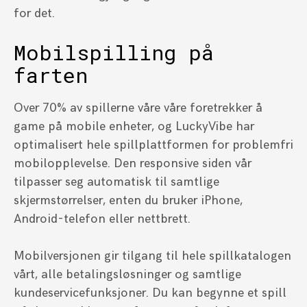
for det.
Mobilspilling på
farten
Over 70% av spillerne våre våre foretrekker å
game på mobile enheter, og LuckyVibe har
optimalisert hele spillplattformen for problemfri
mobilopplevelse. Den responsive siden vår
tilpasser seg automatisk til samtlige
skjermstørrelser, enten du bruker iPhone,
Android-telefon eller nettbrett.
Mobilversjonen gir tilgang til hele spillkatalogen
vårt, alle betalingsløsninger og samtlige
kundeservicefunksjoner. Du kan begynne et spill