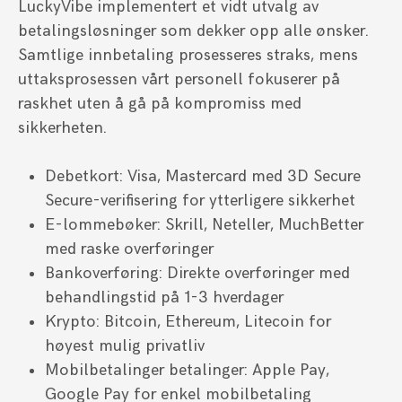
LuckyVibe implementert et vidt utvalg av
betalingsløsninger som dekker opp alle ønsker.
Samtlige innbetaling prosesseres straks, mens
uttaksprosessen vårt personell fokuserer på
raskhet uten å gå på kompromiss med
sikkerheten.
Debetkort: Visa, Mastercard med 3D Secure
Secure-verifisering for ytterligere sikkerhet
E-lommebøker: Skrill, Neteller, MuchBetter
med raske overføringer
Bankoverføring: Direkte overføringer med
behandlingstid på 1-3 hverdager
Krypto: Bitcoin, Ethereum, Litecoin for
høyest mulig privatliv
Mobilbetalinger betalinger: Apple Pay,
Google Pay for enkel mobilbetaling