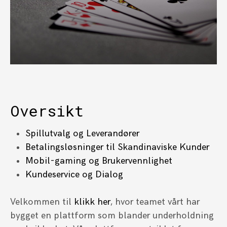
Oversikt
Spillutvalg og Leverandører
Betalingsløsninger til Skandinaviske Kunder
Mobil-gaming og Brukervennlighet
Kundeservice og Dialog
Velkommen til
klikk her
, hvor teamet vårt har
bygget en plattform som blander underholdning