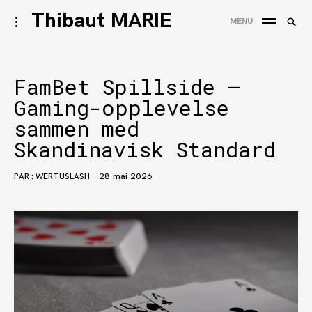
Accéder
Thibaut MARIE
Reche
activer/désactiver
MENU
au
l’ouverture/fermeture
REC
de
contenu
la
barre
FamBet Spillside –
latérale
Gaming-opplevelse
sammen med
Skandinavisk Standard
PAR :
WERTUSLASH
28 mai 2026