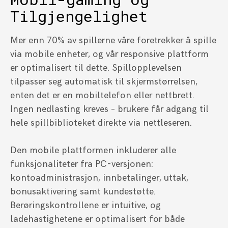
Tilgjengelighet
Mer enn 70% av spillerne våre foretrekker å spille
via mobile enheter, og vår responsive plattform
er optimalisert til dette. Spillopplevelsen
tilpasser seg automatisk til skjermstørrelsen,
enten det er en mobiltelefon eller nettbrett.
Ingen nedlasting kreves – brukere får adgang til
hele spillbiblioteket direkte via nettleseren.
Den mobile plattformen inkluderer alle
funksjonaliteter fra PC-versjonen:
kontoadministrasjon, innbetalinger, uttak,
bonusaktivering samt kundestøtte.
Berøringskontrollene er intuitive, og
ladehastighetene er optimalisert for både