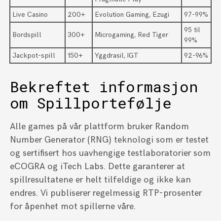
Live Casino
200+
Evolution Gaming, Ezugi
97-99%
95 til
Bordspill
300+
Microgaming, Red Tiger
99%
Jackpot-spill
150+
Yggdrasil, IGT
92-96%
Bekreftet informasjon
om Spillportefølje
Alle games på vår plattform bruker Random
Number Generator (RNG) teknologi som er testet
og sertifisert hos uavhengige testlaboratorier som
eCOGRA og iTech Labs. Dette garanterer at
spillresultatene er helt tilfeldige og ikke kan
endres. Vi publiserer regelmessig RTP-prosenter
for åpenhet mot spillerne våre.