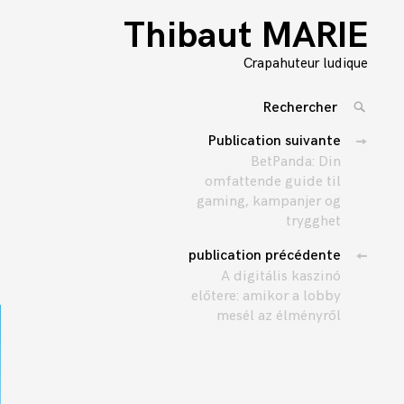
Thibaut MARIE
Crapahuteur ludique
Rechercher
RECHE
Navigation
Publication suivante
BetPanda: Din
des
omfattende guide til
gaming, kampanjer og
articles
trygghet
publication précédente
A digitális kaszinó
előtere: amikor a lobby
mesél az élményről