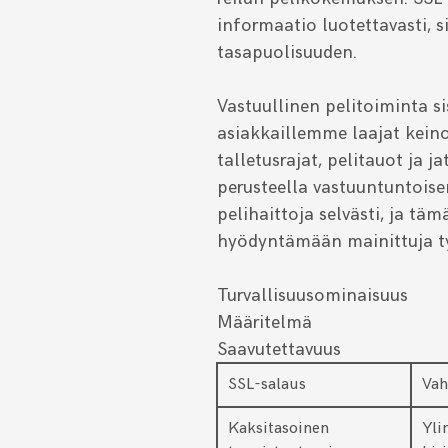
informaatio luotettavasti, s
tasapuolisuuden.
Vastuullinen pelitoiminta s
asiakkaillemme laajat keino
talletusrajat, pelitauot ja j
perusteella vastuuntuntois
pelihaittoja selvästi, ja 
hyödyntämään mainittuja ty
Turvallisuusominaisuus
Määritelmä
Saavutettavuus
SSL-salaus
Vah
Kaksitasoinen
Yli