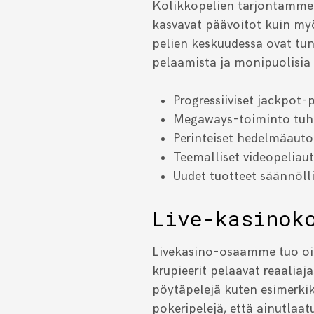
Kolikkopelien tarjontamme
kasvavat päävoitot kuin myös
pelien keskuudessa ovat tu
pelaamista ja monipuolisia
Progressiiviset jackpot-pe
Megaways-toiminto tuhan
Perinteiset hedelmäautom
Teemalliset videopeliaut
Uudet tuotteet säännölli
Live-kasinok
Livekasino-osaamme tuo oik
krupieerit pelaavat reaalia
pöytäpelejä kuten esimerkiks
pokeripelejä, että ainutlaa