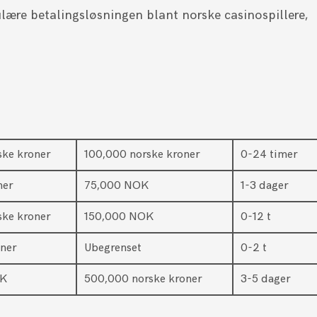
ære betalingsløsningen blant norske casinospillere,
ske kroner
100,000 norske kroner
0-24 timer
ner
75,000 NOK
1-3 dager
ske kroner
150,000 NOK
0-12 t
ner
Ubegrenset
0-2 t
K
500,000 norske kroner
3-5 dager