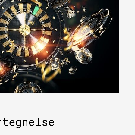
rtegnelse