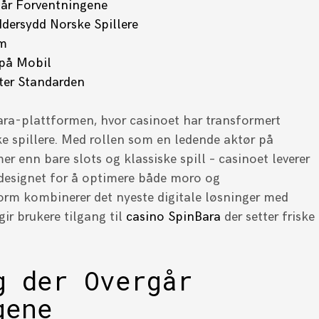
rgår Forventningene
ddersydd Norske Spillere
am
 på Mobil
tter Standarden
ra-plattformen, hvor casinoet har transformert
e spillere. Med rollen som en ledende aktør på
mer enn bare slots og klassiske spill – casinoet leverer
 designet for å optimere både moro og
form kombinerer det nyeste digitale løsninger med
gir brukere tilgang til
casino SpinBara
der setter friske
g der Overgår
gene