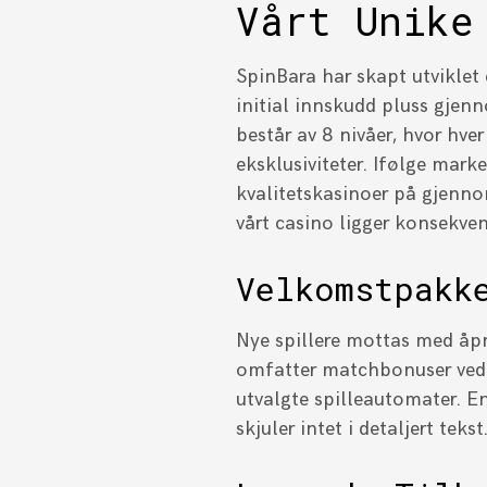
Vårt Unike
SpinBara har skapt utviklet
initial innskudd pluss gje
består av 8 nivåer, hvor hver 
eksklusiviteter. Ifølge mar
kvalitetskasinoer på gjenn
vårt casino ligger konsekve
Velkomstpakk
Nye spillere mottas med åp
omfatter matchbonuser ved d
utvalgte spilleautomater. E
skjuler intet i detaljert tekst