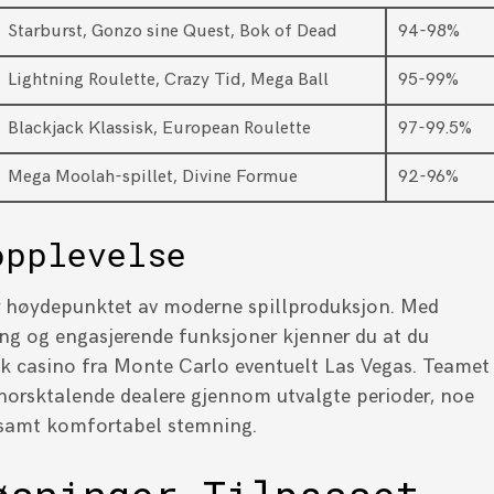
Starburst, Gonzo sine Quest, Bok of Dead
94-98%
Lightning Roulette, Crazy Tid, Mega Ball
95-99%
Blackjack Klassisk, European Roulette
97-99.5%
Mega Moolah-spillet, Divine Formue
92-96%
opplevelse
er høydepunktet av moderne spillproduksjon. Med
ng og engasjerende funksjoner kjenner du at du
sk casino fra Monte Carlo eventuelt Las Vegas. Teamet
 norsktalende dealere gjennom utvalgte perioder, noe
g samt komfortabel stemning.