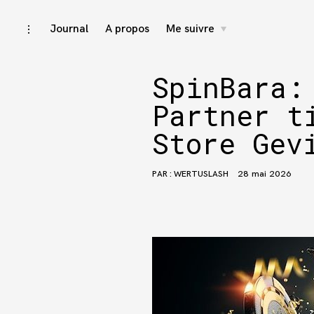
Accéder
Journal
A propos
Me suivre
activer/désactiver
toggle
child
l’ouverture/fermeture
menu
au
de
la
contenu
barre
SpinBara:
latérale
Partner t
Store Gev
PAR :
WERTUSLASH
28 mai 2026