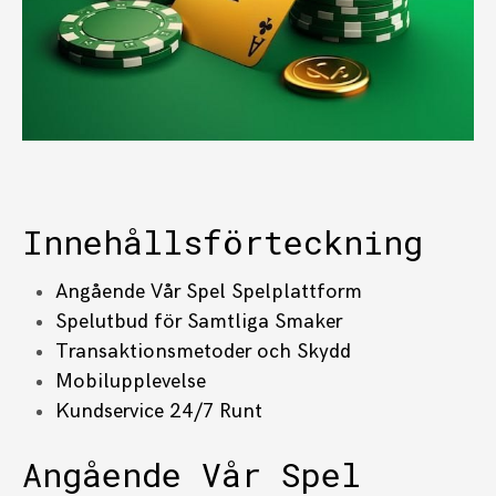
Innehållsförteckning
Angående Vår Spel Spelplattform
Spelutbud för Samtliga Smaker
Transaktionsmetoder och Skydd
Mobilupplevelse
Kundservice 24/7 Runt
Angående Vår Spel