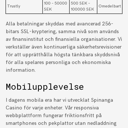
100 – 50000
500 SEK –
Trustly
Omedelbart
SEK
100000 SEK
Alla betalningar skyddas med avancerad 256-
bitars SSL-kryptering, samma nivå som används
av finansinstitut och finansiella organisationer. Vi
verkställer även kontinuerliga säkerhetsrevisioner
för att upprätthålla högsta tänkbara skyddsnivå
för alla spelares personliga och ekonomiska
information.
Mobilupplevelse
I dagens mobila era har vi utvecklat Spinanga
Casino för varje enheter. Vår responsiva
webbplattform fungerar friktionsfritt på
smartphones och pekplattor utan nedladdning