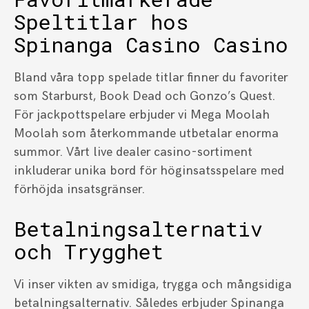
Speltitlar hos
Spinanga Casino Casino
Bland våra topp spelade titlar finner du favoriter
som Starburst, Book Dead och Gonzo’s Quest.
För jackpottspelare erbjuder vi Mega Moolah
Moolah som återkommande utbetalar enorma
summor. Vårt live dealer casino-sortiment
inkluderar unika bord för höginsatsspelare med
förhöjda insatsgränser.
Betalningsalternativ
och Trygghet
Vi inser vikten av smidiga, trygga och mångsidiga
betalningsalternativ. Således erbjuder Spinanga