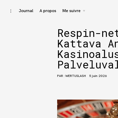
Accéder
Journal
A propos
Me suivre
activer/désactiver
toggle
child
l’ouverture/fermeture
menu
au
de
la
contenu
barre
Respin-ne
latérale
Kattava A
Kasinoalu
Palveluva
PAR :
WERTUSLASH
5 juin 2026