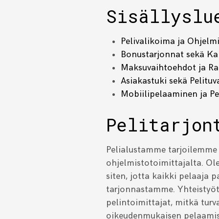
Sisällyslu
Pelivalikoima ja Ohjelmi
Bonustarjonnat sekä K
Maksuvaihtoehdot ja Ra
Asiakastuki sekä Pelituv
Mobiilipelaaminen ja Pe
Pelitarjon
Pelialustamme tarjoilemme 
ohjelmistotoimittajalta. 
siten, jotta kaikki pelaaja 
tarjonnastamme. Yhteistyö
pelintoimittajat, mitkä tur
oikeudenmukaisen pelaamis