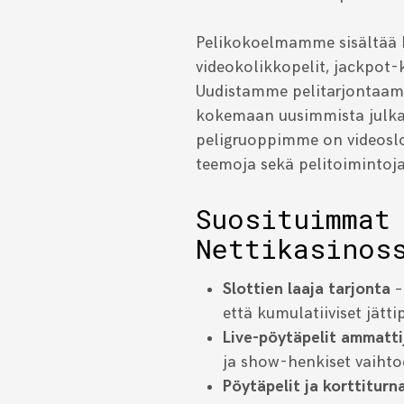
Pelikokoelmamme sisältää 
videokolikkopelit, jackpot-
Uudistamme pelitarjontaamm
kokemaan uusimmista julkais
peligruoppimme on videoslott
teemoja sekä pelitoimintoja
Suosituimmat
Nettikasinos
Slottien laaja tarjonta
–
että kumulatiiviset jätti
Live-pöytäpelit ammatti
ja show-henkiset vaiht
Pöytäpelit ja korttiturn