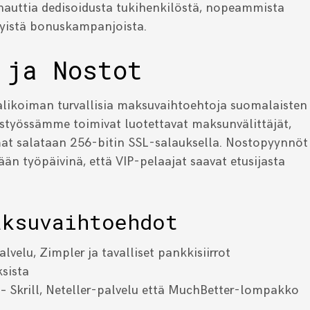
 nauttia dedisoidusta tukihenkilöstä, nopeammista
dyistä bonuskampanjoista.
 ja Nostot
ikoiman turvallisia maksuvaihtoehtoja suomalaisten
eistyössämme toimivat luotettavat maksunvälittäjät,
at salataan 256-bitin SSL-salauksella. Nostopyynnöt
ään työpäivinä, että VIP-pelaajat saavat etusijasta
aksuvaihtoehdot
lvelu, Zimpler ja tavalliset pankkisiirrot
ksista
– Skrill, Neteller-palvelu että MuchBetter-lompakko