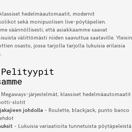
klassiset hedelmäautomaatit, modernit
kolikot sekä monipuolisen live-pöytäpelien.
e säännöllisesti, että asiakkaamme saavat
uista välittömästi niiden saavuttua saataville. Yleisin
ien osasto, jossa tarjolla tarjolla lukuisia erilaisia
.
 Pelityypit
samme
 Megaways-järjestelmät, klassiset hedelmäautomaatit
potti-slotit
jakajieen johdolla
– Roulette, blackjack, punto banco
oehdot
auksit
– Lukuisia variaatioita tunnetuista pöytäpeleistä