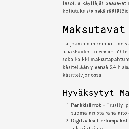
tasoilla käyttäjät pääsevät
kotiutuksista sekä räätälöi
Maksutavat
Tarjoamme monipuolisen val
asiakkaiden toiveisiin. Yht
sekä kaikki maksutapahtum
käsitellään yleensä 24 h sis
käsittelyjonossa.
Hyväksytyt M
Pankkisiirrot
– Trustly-pa
suomalaisista rahalaito
Digitaaliset e-lompakot
pikasiirtoihin