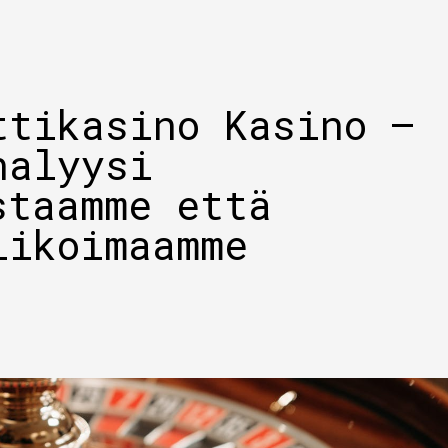
ttikasino Kasino –
nalyysi
staamme että
likoimaamme