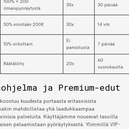
100% + 200
35x
30 päivää
ilmaispyöräytystä
50% enintään 200€
30x
14 vrk
Ei
10% viikottain
7 päivää
panostusta
60
Räätälöity
20x
vuorokautta
sohjelma ja Premium-edut
koostuu kuudesta portaasta eritasoisista
kukakin mahdollistaa yhä laadukkaampaa
siivisia palveluita. Käyttäjämme nousevat tasoilla
aisen pelaamistaan pyöräytyksestä. Ylimmillä VIP-