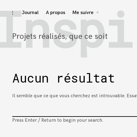
Inspi
Accéder
Journal
A propos
Me suivre
activer/désactiver
toggle
child
l’ouverture/fermeture
menu
au
de
la
contenu
barre
latérale
Projets réalisés, que ce soit
Aucun résultat
Il semble que ce que vous cherchez est introuvable. Essa
Rechercher
Press Enter / Return to begin your search.