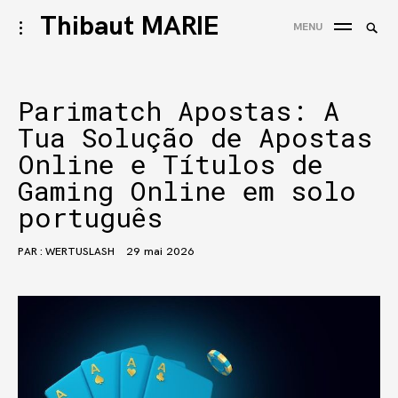
Accéder
Thibaut MARIE
Reche
activer/désactiver
MENU
au
l’ouverture/fermeture
REC
de
contenu
la
barre
Parimatch Apostas: A
latérale
Tua Solução de Apostas
Online e Títulos de
Gaming Online em solo
português
PAR :
WERTUSLASH
29 mai 2026