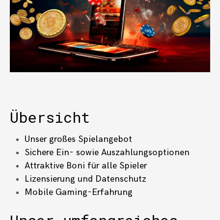
Übersicht
Unser großes Spielangebot
Sichere Ein- sowie Auszahlungsoptionen
Attraktive Boni für alle Spieler
Lizensierung und Datenschutz
Mobile Gaming-Erfahrung