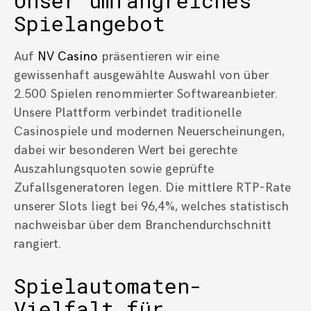
Unser umfangreiches
Spielangebot
Auf
NV Casino
präsentieren wir eine
gewissenhaft ausgewählte Auswahl von über
2.500 Spielen renommierter Softwareanbieter.
Unsere Plattform verbindet traditionelle
Casinospiele und modernen Neuerscheinungen,
dabei wir besonderen Wert bei gerechte
Auszahlungsquoten sowie geprüfte
Zufallsgeneratoren legen. Die mittlere RTP-Rate
unserer Slots liegt bei 96,4%, welches statistisch
nachweisbar über dem Branchendurchschnitt
rangiert.
Spielautomaten-
Vielfalt für