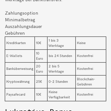
Zahlungsoption
Minimalbetrag
Auszahlungsdauer
Gebühren
1 bis 3
Kreditkarten
10€
Keine
Werktage
10
E-Wallets
bis 24 Stunden
Kostenfrei
Euro
20
2 bis 5
Banküberweisung
Kostenfrei
Euro
Werktage
Blockchain-
Kryptowährung
25€
0-2 Stunden
Gebühren
Keine
Paysafecard
10€
Kostenfrei
Verfügbarkeit