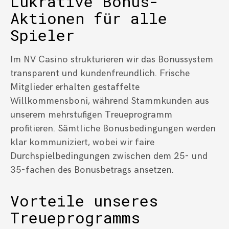
Lukrative Bonus-
Aktionen für alle
Spieler
Im NV Casino strukturieren wir das Bonussystem
transparent und kundenfreundlich. Frische
Mitglieder erhalten gestaffelte
Willkommensboni, während Stammkunden aus
unserem mehrstufigen Treueprogramm
profitieren. Sämtliche Bonusbedingungen werden
klar kommuniziert, wobei wir faire
Durchspielbedingungen zwischen dem 25- und
35-fachen des Bonusbetrags ansetzen.
Vorteile unseres
Treueprogramms