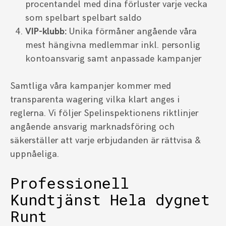
procentandel med dina förluster varje vecka
som spelbart spelbart saldo
VIP-klubb:
Unika förmåner angående våra
mest hängivna medlemmar inkl. personlig
kontoansvarig samt anpassade kampanjer
Samtliga våra kampanjer kommer med
transparenta wagering vilka klart anges i
reglerna. Vi följer Spelinspektionens riktlinjer
angående ansvarig marknadsföring och
säkerställer att varje erbjudanden är rättvisa &
uppnåeliga.
Professionell
Kundtjänst Hela dygnet
Runt