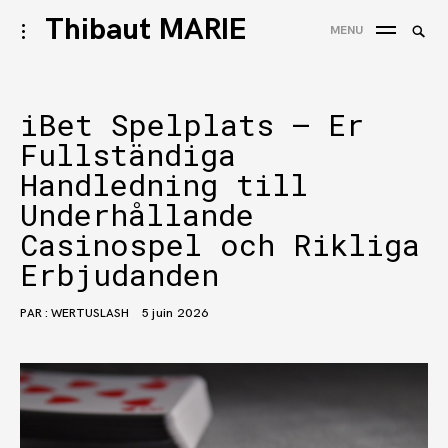
Accéder
Thibaut MARIE
Reche
activer/désactiver
MENU
au
l’ouverture/fermeture
REC
de
contenu
la
barre
iBet Spelplats – Er
latérale
Fullständiga
Handledning till
Underhållande
Casinospel och Rikliga
Erbjudanden
PAR :
WERTUSLASH
5 juin 2026