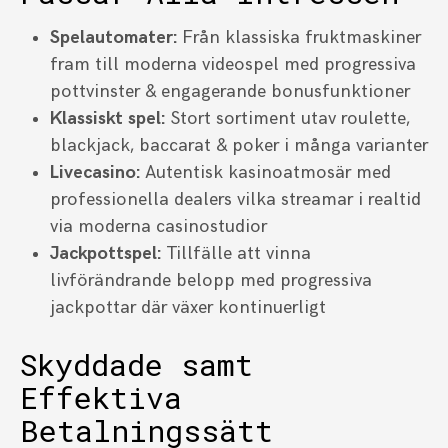
Spelautomater:
Från klassiska fruktmaskiner
fram till moderna videospel med progressiva
pottvinster & engagerande bonusfunktioner
Klassiskt spel:
Stort sortiment utav roulette,
blackjack, baccarat & poker i många varianter
Livecasino:
Autentisk kasinoatmosär med
professionella dealers vilka streamar i realtid
via moderna casinostudior
Jackpottspel:
Tillfälle att vinna
livförändrande belopp med progressiva
jackpottar där växer kontinuerligt
Skyddade samt
Effektiva
Betalningssätt