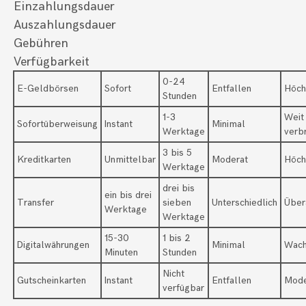
Einzahlungsdauer
Auszahlungsdauer
Gebühren
Verfügbarkeit
0-24
E-Geldbörsen
Sofort
Entfallen
Höch
Stunden
1-3
Weit
Sofortüberweisung
Instant
Minimal
Werktage
verbr
3 bis 5
Kreditkarten
Unmittelbar
Moderat
Höch
Werktage
drei bis
ein bis drei
Transfer
sieben
Unterschiedlich
Über
Werktage
Werktage
15-30
1 bis 2
Digitalwährungen
Minimal
Wach
Minuten
Stunden
Nicht
Gutscheinkarten
Instant
Entfallen
Mode
verfügbar