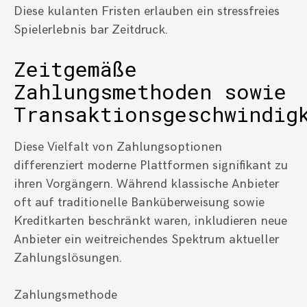
Diese kulanten Fristen erlauben ein stressfreies
Spielerlebnis bar Zeitdruck.
Zeitgemäße
Zahlungsmethoden sowie
Transaktionsgeschwindig
Diese Vielfalt von Zahlungsoptionen
differenziert moderne Plattformen signifikant zu
ihren Vorgängern. Während klassische Anbieter
oft auf traditionelle Banküberweisung sowie
Kreditkarten beschränkt waren, inkludieren neue
Anbieter ein weitreichendes Spektrum aktueller
Zahlungslösungen.
Zahlungsmethode