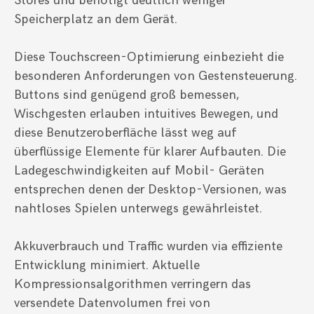
Stores und benötigt deutlich weniger
Speicherplatz an dem Gerät.
Diese Touchscreen-Optimierung einbezieht die
besonderen Anforderungen von Gestensteuerung.
Buttons sind genügend groß bemessen,
Wischgesten erlauben intuitives Bewegen, und
diese Benutzeroberfläche lässt weg auf
überflüssige Elemente für klarer Aufbauten. Die
Ladegeschwindigkeiten auf Mobil- Geräten
entsprechen denen der Desktop-Versionen, was
nahtloses Spielen unterwegs gewährleistet.
Akkuverbrauch und Traffic wurden via effiziente
Entwicklung minimiert. Aktuelle
Kompressionsalgorithmen verringern das
versendete Datenvolumen frei von