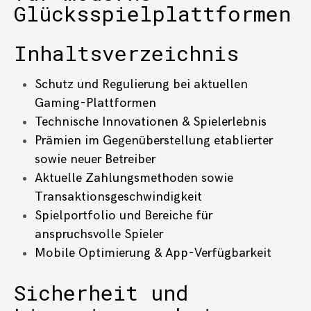
Glücksspielplattformen
Inhaltsverzeichnis
Schutz und Regulierung bei aktuellen
Gaming-Plattformen
Technische Innovationen & Spielerlebnis
Prämien im Gegenüberstellung etablierter
sowie neuer Betreiber
Aktuelle Zahlungsmethoden sowie
Transaktionsgeschwindigkeit
Spielportfolio und Bereiche für
anspruchsvolle Spieler
Mobile Optimierung & App-Verfügbarkeit
Sicherheit und