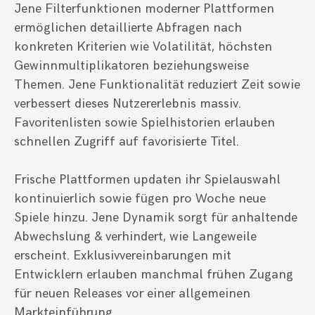
Jene Filterfunktionen moderner Plattformen
ermöglichen detaillierte Abfragen nach
konkreten Kriterien wie Volatilität, höchsten
Gewinnmultiplikatoren beziehungsweise
Themen. Jene Funktionalität reduziert Zeit sowie
verbessert dieses Nutzererlebnis massiv.
Favoritenlisten sowie Spielhistorien erlauben
schnellen Zugriff auf favorisierte Titel.
Frische Plattformen updaten ihr Spielauswahl
kontinuierlich sowie fügen pro Woche neue
Spiele hinzu. Jene Dynamik sorgt für anhaltende
Abwechslung & verhindert, wie Langeweile
erscheint. Exklusivvereinbarungen mit
Entwicklern erlauben manchmal frühen Zugang
für neuen Releases vor einer allgemeinen
Markteinführung.