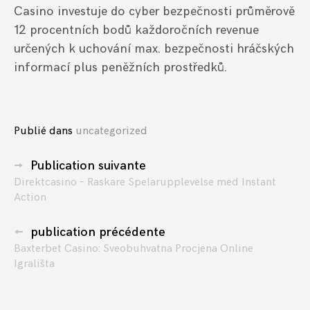
Casino investuje do cyber bezpečnosti průměrově
12 procentních bodů každoročních revenue
určených k uchování max. bezpečnosti hráčských
informací plus peněžních prostředků.
Publié dans
uncategorized
Navigation
Publication suivante
Direktcasino – Raskare Spelarupplevelse med Instant
des
Action
articles
publication précédente
Baxterbet Casino: Sveobuhvatna Procjena Online
Igrališta