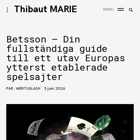
Accéder
Thibaut MARIE
Reche
activer/désactiver
MENU
au
l’ouverture/fermeture
REC
de
contenu
la
barre
Betsson – Din
latérale
fullständiga guide
till ett utav Europas
ytterst etablerade
spelsajter
PAR :
WERTUSLASH
5 juin 2026