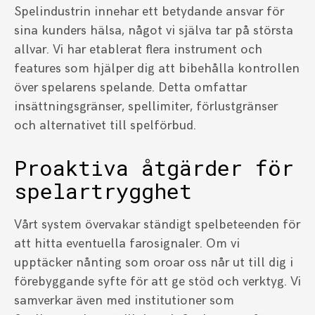
Spelindustrin innehar ett betydande ansvar för
sina kunders hälsa, något vi själva tar på största
allvar. Vi har etablerat flera instrument och
features som hjälper dig att bibehålla kontrollen
över spelarens spelande. Detta omfattar
insättningsgränser, spellimiter, förlustgränser
och alternativet till spelförbud.
Proaktiva åtgärder för
spelartrygghet
Vårt system övervakar ständigt spelbeteenden för
att hitta eventuella farosignaler. Om vi
upptäcker nånting som oroar oss når ut till dig i
förebyggande syfte för att ge stöd och verktyg. Vi
samverkar även med institutioner som