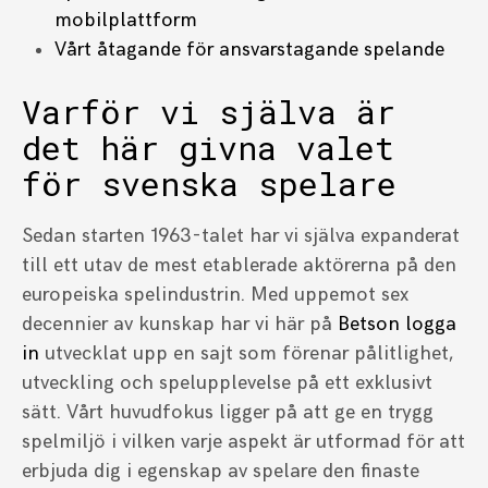
mobilplattform
Vårt åtagande för ansvarstagande spelande
Varför vi själva är
det här givna valet
för svenska spelare
Sedan starten 1963-talet har vi själva expanderat
till ett utav de mest etablerade aktörerna på den
europeiska spelindustrin. Med uppemot sex
decennier av kunskap har vi här på
Betson logga
in
utvecklat upp en sajt som förenar pålitlighet,
utveckling och spelupplevelse på ett exklusivt
sätt. Vårt huvudfokus ligger på att ge en trygg
spelmiljö i vilken varje aspekt är utformad för att
erbjuda dig i egenskap av spelare den finaste