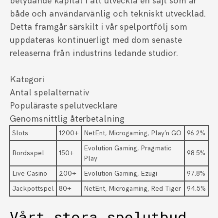
betydande kapital i att utveckla en sajt som är
både och användarvänlig och tekniskt utvecklad.
Detta framgår särskilt i vår spelportfölj som
uppdateras kontinuerligt med dom senaste
releaserna från industrins ledande studior.
Kategori
Antal spelalternativ
Populäraste spelutvecklare
Genomsnittlig återbetalning
Slots
1200+
NetEnt, Microgaming, Play’n GO
96.2%
Evolution Gaming, Pragmatic
Bordsspel
150+
98.5%
Play
Live Casino
200+
Evolution Gaming, Ezugi
97.8%
Jackpottspel
80+
NetEnt, Microgaming, Red Tiger
94.5%
Vårt stora spelutbud