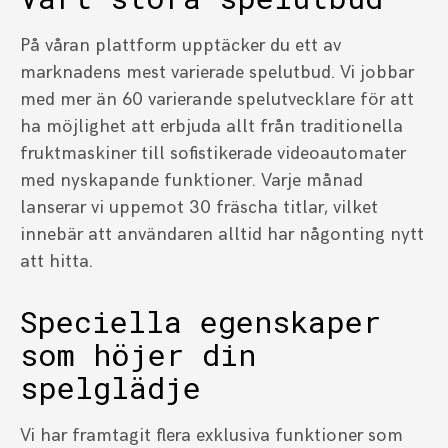
På våran plattform upptäcker du ett av
marknadens mest varierade spelutbud. Vi jobbar
med mer än 60 varierande spelutvecklare för att
ha möjlighet att erbjuda allt från traditionella
fruktmaskiner till sofistikerade videoautomater
med nyskapande funktioner. Varje månad
lanserar vi uppemot 30 fräscha titlar, vilket
innebär att användaren alltid har någonting nytt
att hitta.
Speciella egenskaper
som höjer din
spelglädje
Vi har framtagit flera exklusiva funktioner som