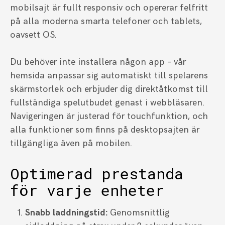
mobilsajt är fullt responsiv och opererar felfritt
på alla moderna smarta telefoner och tablets,
oavsett OS.
Du behöver inte installera någon app – vår
hemsida anpassar sig automatiskt till spelarens
skärmstorlek och erbjuder dig direktåtkomst till
fullständiga spelutbudet genast i webbläsaren.
Navigeringen är justerad för touchfunktion, och
alla funktioner som finns på desktopsajten är
tillgängliga även på mobilen.
Optimerad prestanda
för varje enheter
Snabb laddningstid:
Genomsnittlig