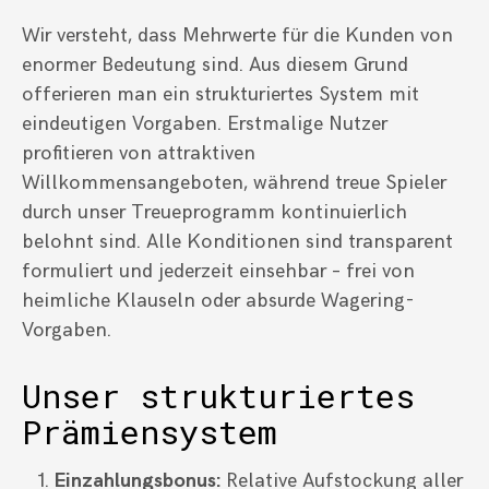
Wir versteht, dass Mehrwerte für die Kunden von
enormer Bedeutung sind. Aus diesem Grund
offerieren man ein strukturiertes System mit
eindeutigen Vorgaben. Erstmalige Nutzer
profitieren von attraktiven
Willkommensangeboten, während treue Spieler
durch unser Treueprogramm kontinuierlich
belohnt sind. Alle Konditionen sind transparent
formuliert und jederzeit einsehbar – frei von
heimliche Klauseln oder absurde Wagering-
Vorgaben.
Unser strukturiertes
Prämiensystem
Einzahlungsbonus:
Relative Aufstockung aller