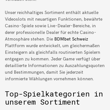
Unser reichhaltiges Sortiment enthält aktuelle
Videoslots mit neuartigen Funktionen, bewährte
Casino-Spiele sowie Live-Dealer-Bereiche, in
derer professionelle Dealer für echte Casino-
Atmosphäre stehen. Die
BDMbet Schweiz
Plattform wurde entwickelt, um gleichermaßen
Einsteigern als gleichfalls routinierten Spielern
entgegen zu kommen. Jeder Game verfügt über
detaillierte Informationen zu Auszahlungsquoten
und Bestimmungen, damit Sie jederzeit
informierte Wählungen vornehmen können.
Top-Spielkategorien in
unserem Sortiment