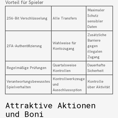
Vorteil für Spieler
Maximaler
Schutz
256-Bit Verschlüsselung
Alle Transfers
sensibler
Daten
Zusätzliche
Barriere
Wahlweise für
2FA-Authentifizierung
gegen
Kontozugang
illegalen
Zugang
Quartalsweise
Dauerhafte
Regelmäßige Prüfungen
Kontrollen
Sicherheit
Kontrollwerkzeuge
Verantwortungsbewusstes
Kontrolle
und
Spielverhalten
über Aktivität
Ausschlussoption
Attraktive Aktionen
und Boni