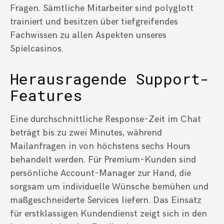
Fragen. Sämtliche Mitarbeiter sind polyglott
trainiert und besitzen über tiefgreifendes
Fachwissen zu allen Aspekten unseres
Spielcasinos.
Herausragende Support-
Features
Eine durchschnittliche Response-Zeit im Chat
beträgt bis zu zwei Minutes, während
Mailanfragen in von höchstens sechs Hours
behandelt werden. Für Premium-Kunden sind
persönliche Account-Manager zur Hand, die
sorgsam um individuelle Wünsche bemühen und
maßgeschneiderte Services liefern. Das Einsatz
für erstklassigen Kundendienst zeigt sich in den