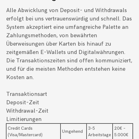
Alle Abwicklung von Deposit- und Withdrawals
erfolgt bei uns vertrauenswürdig und schnell. Das
System akzeptiert eine umfangreiche Palette an
Zahlungsmethoden, von bewährten
Überweisungen über Karten bis hinauf zu
zeitgemäßen E-Wallets und Digitalwährungen.
Die Transaktionszeiten sind offen kommuniziert,
und für die meisten Methoden entstehen keine
Kosten an.
Transaktionsart
Deposit-Zeit
Withdrawal-Zeit
Limitierungen
Credit Cards
3-5
20€ –
Umgehend
(Visa/Mastercard)
Arbeitstage
5.000€