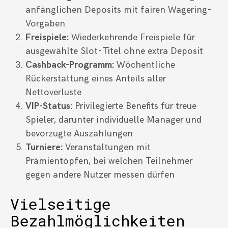
anfänglichen Deposits mit fairen Wagering-
Vorgaben
Freispiele:
Wiederkehrende Freispiele für
ausgewählte Slot-Titel ohne extra Deposit
Cashback-Programm:
Wöchentliche
Rückerstattung eines Anteils aller
Nettoverluste
VIP-Status:
Privilegierte Benefits für treue
Spieler, darunter individuelle Manager und
bevorzugte Auszahlungen
Turniere:
Veranstaltungen mit
Prämientöpfen, bei welchen Teilnehmer
gegen andere Nutzer messen dürfen
Vielseitige
Bezahlmöglichkeiten