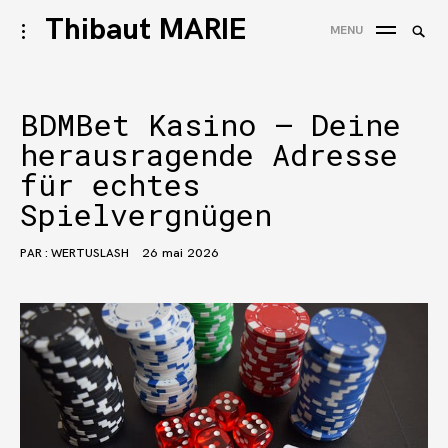
Accéder
Thibaut MARIE
Reche
activer/désactiver
MENU
au
l’ouverture/fermeture
REC
de
contenu
la
barre
BDMBet Kasino – Deine
latérale
herausragende Adresse
für echtes
Spielvergnügen
PAR :
WERTUSLASH
26 mai 2026