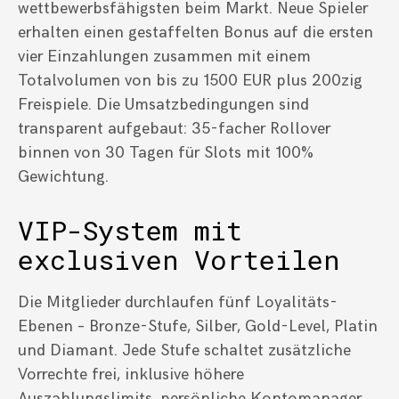
wettbewerbsfähigsten beim Markt. Neue Spieler
erhalten einen gestaffelten Bonus auf die ersten
vier Einzahlungen zusammen mit einem
Totalvolumen von bis zu 1500 EUR plus 200zig
Freispiele. Die Umsatzbedingungen sind
transparent aufgebaut: 35-facher Rollover
binnen von 30 Tagen für Slots mit 100%
Gewichtung.
VIP-System mit
exclusiven Vorteilen
Die Mitglieder durchlaufen fünf Loyalitäts-
Ebenen – Bronze-Stufe, Silber, Gold-Level, Platin
und Diamant. Jede Stufe schaltet zusätzliche
Vorrechte frei, inklusive höhere
Auszahlungslimits, persönliche Kontomanager