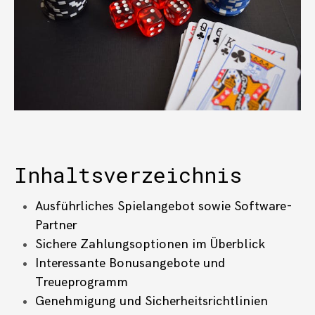
Inhaltsverzeichnis
Ausführliches Spielangebot sowie Software-
Partner
Sichere Zahlungsoptionen im Überblick
Interessante Bonusangebote und
Treueprogramm
Genehmigung und Sicherheitsrichtlinien