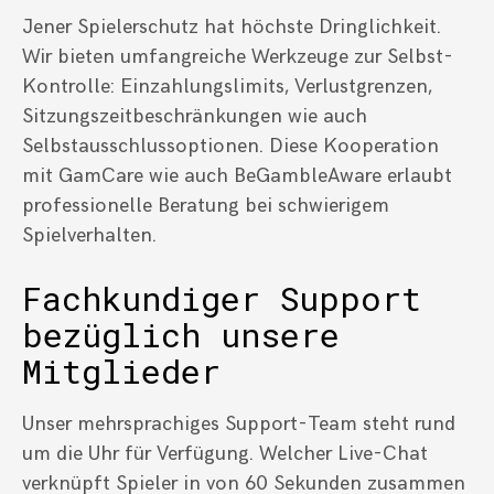
Jener Spielerschutz hat höchste Dringlichkeit.
Wir bieten umfangreiche Werkzeuge zur Selbst-
Kontrolle: Einzahlungslimits, Verlustgrenzen,
Sitzungszeitbeschränkungen wie auch
Selbstausschlussoptionen. Diese Kooperation
mit GamCare wie auch BeGambleAware erlaubt
professionelle Beratung bei schwierigem
Spielverhalten.
Fachkundiger Support
bezüglich unsere
Mitglieder
Unser mehrsprachiges Support-Team steht rund
um die Uhr für Verfügung. Welcher Live-Chat
verknüpft Spieler in von 60 Sekunden zusammen