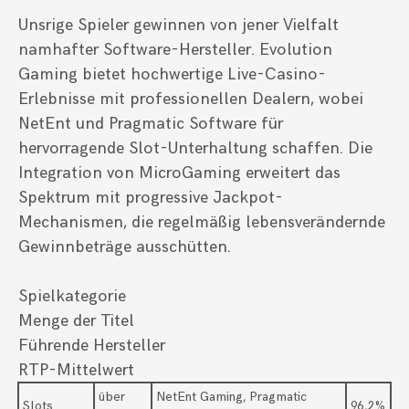
Unsrige Spieler gewinnen von jener Vielfalt
namhafter Software-Hersteller. Evolution
Gaming bietet hochwertige Live-Casino-
Erlebnisse mit professionellen Dealern, wobei
NetEnt und Pragmatic Software für
hervorragende Slot-Unterhaltung schaffen. Die
Integration von MicroGaming erweitert das
Spektrum mit progressive Jackpot-
Mechanismen, die regelmäßig lebensverändernde
Gewinnbeträge ausschütten.
Spielkategorie
Menge der Titel
Führende Hersteller
RTP-Mittelwert
über
NetEnt Gaming, Pragmatic
Slots
96,2%