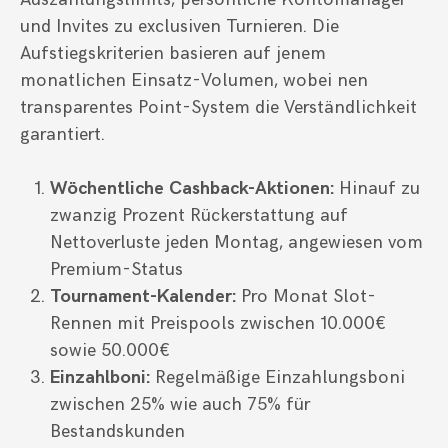
und Invites zu exclusiven Turnieren. Die
Aufstiegskriterien basieren auf jenem
monatlichen Einsatz-Volumen, wobei nen
transparentes Point-System die Verständlichkeit
garantiert.
Wöchentliche Cashback-Aktionen:
Hinauf zu
zwanzig Prozent Rückerstattung auf
Nettoverluste jeden Montag, angewiesen vom
Premium-Status
Tournament-Kalender:
Pro Monat Slot-
Rennen mit Preispools zwischen 10.000€
sowie 50.000€
Einzahlboni:
Regelmäßige Einzahlungsboni
zwischen 25% wie auch 75% für
Bestandskunden