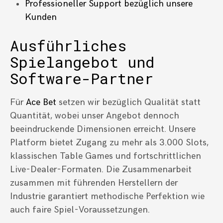
Professioneller Support bezüglich unsere
Kunden
Ausführliches
Spielangebot und
Software-Partner
Für
Ace Bet
setzen wir bezüglich Qualität statt
Quantität, wobei unser Angebot dennoch
beeindruckende Dimensionen erreicht. Unsere
Platform bietet Zugang zu mehr als 3.000 Slots,
klassischen Table Games und fortschrittlichen
Live-Dealer-Formaten. Die Zusammenarbeit
zusammen mit führenden Herstellern der
Industrie garantiert methodische Perfektion wie
auch faire Spiel-Voraussetzungen.