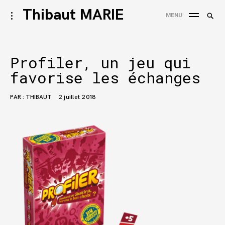
Accéder
Thibaut MARIE
Reche
activer/désactiver
MENU
au
l’ouverture/fermeture
REC
de
contenu
la
barre
Profiler, un jeu qui
latérale
favorise les échanges
PAR :
THIBAUT
2 juillet 2018