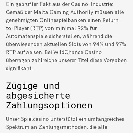
Ein geprüfter Fakt aus der Casino-Industrie:
Gemäß der Malta Gaming Authority müssen alle
genehmigten Onlinespielbanken einen Return-
to-Player (RTP) von minimal 92% für
Automatenspiele sicherstellen, während die
überwiegenden aktuellen Slots von 94% und 97%
RTP aufweisen. Bei WildChance Casino
überragen zahlreiche unserer Titel diese Vorgaben
signifikant.
Zügige und
abgesicherte
Zahlungsoptionen
Unser Spielcasino unterstützt ein umfangreiches
Spektrum an Zahlungsmethoden, die alle