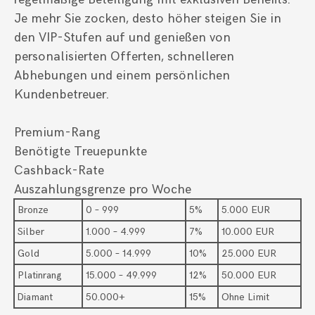
Je mehr Sie zocken, desto höher steigen Sie in
den VIP-Stufen auf und genießen von
personalisierten Offerten, schnelleren
Abhebungen und einem persönlichen
Kundenbetreuer.
Premium-Rang
Benötigte Treuepunkte
Cashback-Rate
Auszahlungsgrenze pro Woche
Bronze
0 – 999
5%
5.000 EUR
Silber
1.000 – 4.999
7%
10.000 EUR
Gold
5.000 – 14.999
10%
25.000 EUR
Platinrang
15.000 – 49.999
12%
50.000 EUR
Diamant
50.000+
15%
Ohne Limit