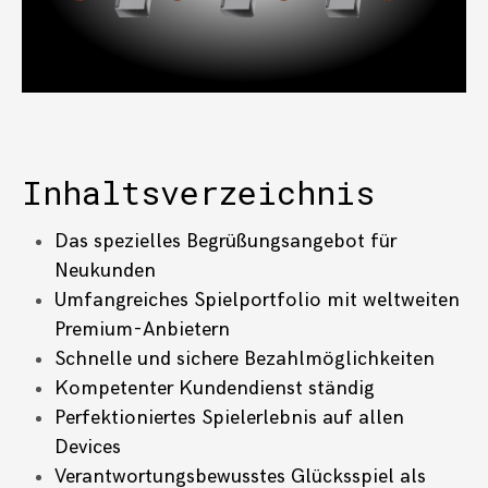
Inhaltsverzeichnis
Das spezielles Begrüßungsangebot für
Neukunden
Umfangreiches Spielportfolio mit weltweiten
Premium-Anbietern
Schnelle und sichere Bezahlmöglichkeiten
Kompetenter Kundendienst ständig
Perfektioniertes Spielerlebnis auf allen
Devices
Verantwortungsbewusstes Glücksspiel als