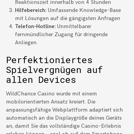
Reaktionszeit innerhalb von 4 Stunden
Hilfebereich:
Umfassende Knowledge-Base
mit Lösungen auf die gängigsten Anfragen
Telefon-Hotline:
Unmittelbarer
fernmündlicher Zugang für dringende
Anliegen
Perfektioniertes
Spielvergnügen auf
allen Devices
WildChance Casino wurde mit einem
mobilorientierten Ansatz kreiert. Die
anpassungsfähige Webplattform adaptiert sich
automatisch an die Displaygröße deines Geräts
an, damit Sie das vollständige Casino-Erlebnis