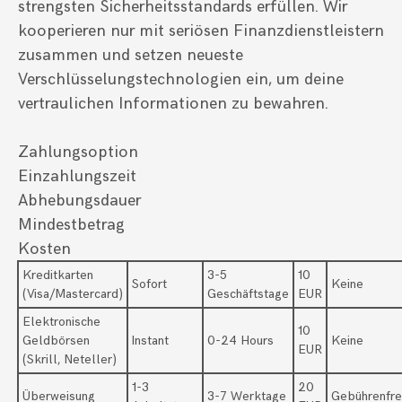
strengsten Sicherheitsstandards erfüllen. Wir
kooperieren nur mit seriösen Finanzdienstleistern
zusammen und setzen neueste
Verschlüsselungstechnologien ein, um deine
vertraulichen Informationen zu bewahren.
Zahlungsoption
Einzahlungszeit
Abhebungsdauer
Mindestbetrag
Kosten
Kreditkarten
3-5
10
Sofort
Keine
(Visa/Mastercard)
Geschäftstage
EUR
Elektronische
10
Geldbörsen
Instant
0-24 Hours
Keine
EUR
(Skrill, Neteller)
1-3
20
Überweisung
3-7 Werktage
Gebührenfre