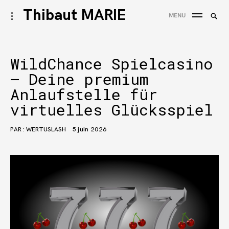
Accéder
Thibaut MARIE
Reche
activer/désactiver
MENU
au
l’ouverture/fermeture
REC
de
contenu
la
barre
WildChance Spielcasino
latérale
– Deine premium
Anlaufstelle für
virtuelles Glücksspiel
PAR :
WERTUSLASH
5 juin 2026