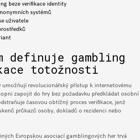
g beze verifikace identity
anonymních systémů
se uživatele
rostředků
riant
m definuje gambling
kace totožnosti
 umožňují revolucionářský přístup k internetovému
schopni zapojit do hry bez požadavku předkládat osobní
traňuje časovou obtížný proces verifikace, jenž
skenů průkazů osoby, dokladů o rezidenci nebo
něných Evropskou asociací gamblingových her trvá