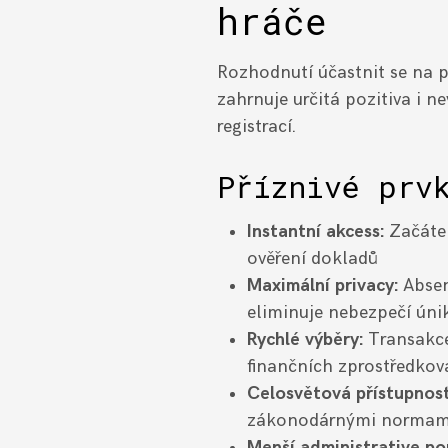
hráče
Rozhodnutí účastnit se na p
zahrnuje určitá pozitiva i n
registrací.
Příznivé prv
Instantní akcess:
Začátek
ověření dokladů
Maximální privacy:
Absen
eliminuje nebezpečí úni
Rychlé výběry:
Transakce
finančních zprostředkov
Celosvětová přístupnost
zákonodárnými normam
Menší administrative po