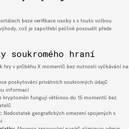
ortálech beze verifikace osoby s s touto volbou
evýhody, což je zapotřebí pečlivě posoudit přede
ky soukromého hraní
 hry v průběhu X momentů bez nutnosti vyčkávání na
ce poskytování privátních soukromých údajů
ku informací
 kryptoměn fungují většinou do 15 momentů bez
atelů
:
Nedostatek geografických omezení spojených s
i
platky:
Absence zpracování papírů eliminuje admin