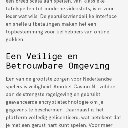
een breed scala aan spellen, van klassieke
tafelspellen tot moderne videoslots, is er voor
ieder wat wils. De gebruiksvriendelijke interface
en snelle uitbetalingen maken het een
topbestemming voor liefhebbers van online
gokken.
Een Veilige en
Betrouwbare Omgeving
Een van de grootste zorgen voor Nederlandse
spelers is veiligheid. Amobet Casino NL voldoet
aan de strengste regelgeving en gebruikt
geavanceerde encryptietechnologie om je
gegevens te beschermen. Daarnaast is het
platform volledig gelicentieerd, wat betekent dat
je met een gerust hart kunt spelen. Voor meer