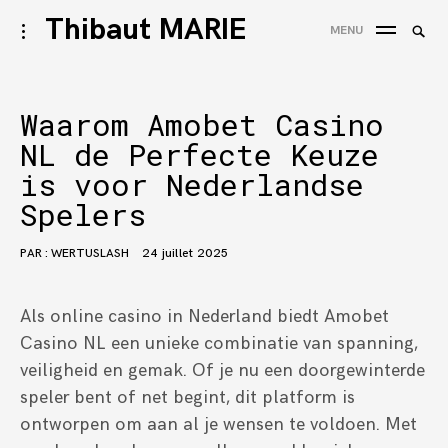
Accéder
Thibaut MARIE
Reche
activer/désactiver
MENU
au
l’ouverture/fermeture
REC
de
contenu
la
barre
Waarom Amobet Casino
latérale
NL de Perfecte Keuze
is voor Nederlandse
Spelers
PAR :
WERTUSLASH
24 juillet 2025
Als online casino in Nederland biedt Amobet
Casino NL een unieke combinatie van spanning,
veiligheid en gemak. Of je nu een doorgewinterde
speler bent of net begint, dit platform is
ontworpen om aan al je wensen te voldoen. Met