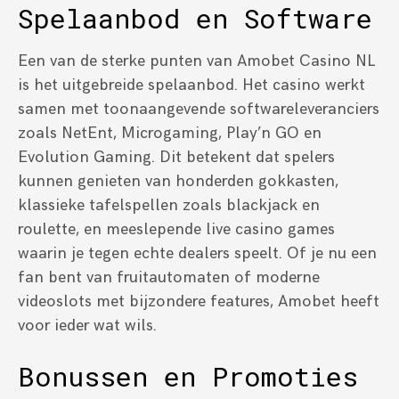
Spelaanbod en Software
Een van de sterke punten van Amobet Casino NL
is het uitgebreide spelaanbod. Het casino werkt
samen met toonaangevende softwareleveranciers
zoals NetEnt, Microgaming, Play’n GO en
Evolution Gaming. Dit betekent dat spelers
kunnen genieten van honderden gokkasten,
klassieke tafelspellen zoals blackjack en
roulette, en meeslepende live casino games
waarin je tegen echte dealers speelt. Of je nu een
fan bent van fruitautomaten of moderne
videoslots met bijzondere features, Amobet heeft
voor ieder wat wils.
Bonussen en Promoties