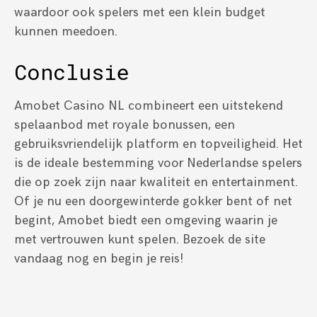
waardoor ook spelers met een klein budget
kunnen meedoen.
Conclusie
Amobet Casino NL combineert een uitstekend
spelaanbod met royale bonussen, een
gebruiksvriendelijk platform en topveiligheid. Het
is de ideale bestemming voor Nederlandse spelers
die op zoek zijn naar kwaliteit en entertainment.
Of je nu een doorgewinterde gokker bent of net
begint, Amobet biedt een omgeving waarin je
met vertrouwen kunt spelen. Bezoek de site
vandaag nog en begin je reis!