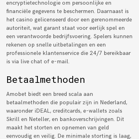
encryptietechnologie om persoonlijke en
financiële gegevens te beschermen. Daarnaast is
het casino gelicenseerd door een gerenommeerde
autoriteit, wat garant staat voor eerlijk spel en
een verantwoorde bedrijfsvoering. Spelers kunnen
rekenen op snelle uitbetalingen en een
professionele klantenservice die 24/7 bereikbaar
is via live chat of e-mail.
Betaalmethoden
Amobet biedt een breed scala aan
betaalmethoden die populair zijn in Nederland,
waaronder iDEAL, creditcards, e-wallets zoals
Skrill en Neteller, en bankoverschrijvingen. Dit
maakt het storten en opnemen van geld
eenvoudig en veilig. De minimale storting is laag,