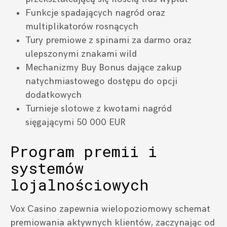
Funkcje spadających nagród oraz
multiplikatorów rosnących
Tury premiowe z spinami za darmo oraz
ulepszonymi znakami wild
Mechanizmy Buy Bonus dające zakup
natychmiastowego dostępu do opcji
dodatkowych
Turnieje slotowe z kwotami nagród
sięgającymi 50 000 EUR
Program premii i
systemów
lojalnościowych
Vox Casino zapewnia wielopoziomowy schemat
premiowania aktywnych klientów, zaczynając od