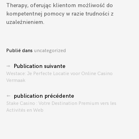
Therapy, oferując klientom możliwość do
kompetentnej pomocy w razie trudności z
uzależnieniem.
Publié dans
uncategorized
Navigation
Publication suivante
Westace: Je Perfecte Locatie voor Online Casino
des
Vermaak
articles
publication précédente
Stake Casino : Votre Destination Premium vers les
Activités en Web