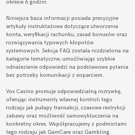
okresie 6 godzin.
Niniejsza baza informacji posiada precyzyjne
artykuły instruktażowe dotyczące utworzenia
konta, weryfikacji rachunku, zasad bonusów oraz
rozwiązywania typowych kłopotów
systemowych. Sekcja FAQ została rozdzielona na
kategorie tematyczne, umożliwiając szybkie
odnalezienie odpowiedzi na podstawowe pytania
bez potrzeby komunikacji z wsparciem.
Vox Casino promuje odpowiedzialną rozrywkę,
oferując instrumenty własnej kontroli tego
rodzaju jak pułapy transakcji, czasowe restrykcji
zabawy oraz możliwość samowykluczenia na
konkretny okres. Współpracujemy z podmiotami
tego rodzaju jak GamCare oraz Gambling