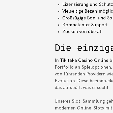
Lizenzierung und Schu
Vielseitige Bezahlmögli
Großzügige Boni und S
Kompetenter Support
Zocken von überall
Die einzig
In
Tikitaka Casino Online
bi
Portfolio an Spieloptionen.
von führenden Providern wi
Evolution. Diese beeindruck
das aufspürt, was er sucht.
Unseres Slot-Sammlung geht
modernen Online-Slots mit 