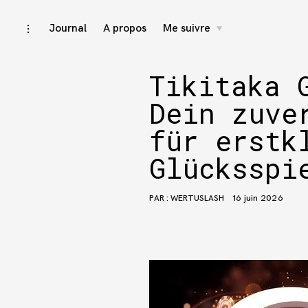
Accéder
Journal
A propos
Me suivre
activer/désactiver
toggle
child
l’ouverture/fermeture
menu
au
de
la
contenu
barre
Tikitaka 
latérale
Dein zuve
für erstk
Glücksspi
PAR :
WERTUSLASH
16 juin 2026