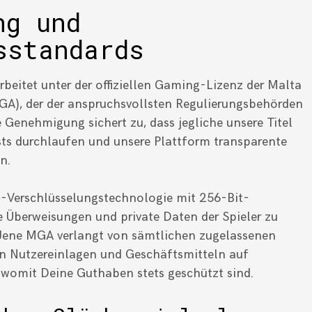
ng und
sstandards
rbeitet unter der offiziellen Gaming-Lizenz der Malta
GA), der der anspruchsvollsten Regulierungsbehörden
 Genehmigung sichert zu, dass jegliche unsere Titel
sts durchlaufen und unsere Plattform transparente
n.
L-Verschlüsselungstechnologie mit 256-Bit-
e Überweisungen und private Daten der Spieler zu
: Jene MGA verlangt von sämtlichen zugelassenen
on Nutzereinlagen und Geschäftsmitteln auf
 womit Deine Guthaben stets geschützt sind.