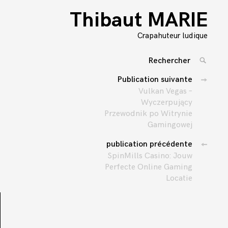
Thibaut MARIE
Crapahuteur ludique
Rechercher
RECHE
Navigation
Publication suivante
Vulkan Vegas –
des
Wyczerpujący
Przewodnik po Witrynie
articles
Gamingowej
publication précédente
SpinMills Casino: Jouw
Perfecte Online Gaming
Locatie