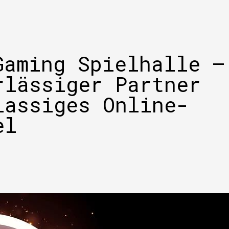
Gaming Spielhalle –
rlässiger Partner
lassiges Online-
el