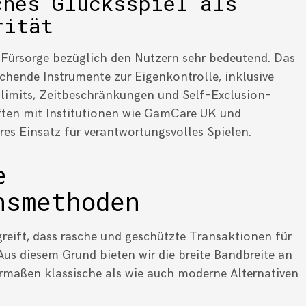
ches Glücksspiel als
rität
e Fürsorge bezüglich den Nutzern sehr bedeutend. Das
ichende Instrumente zur Eigenkontrolle, inklusive
tlimits, Zeitbeschränkungen und Self-Exclusion-
ften mit Institutionen wie GamCare UK und
s Einsatz für verantwortungsvolles Spielen.
e
nsmethoden
eift, dass rasche und geschützte Transaktionen für
Aus diesem Grund bieten wir die breite Bandbreite an
ermaßen klassische als wie auch moderne Alternativen