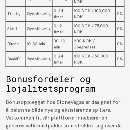
NOK
0-24
100 NOK / 100,000
Trustly
Øyeblikkelig
0%
timer
NOK
0-12
100 NOK / 75,000
Skrill
Øyeblikkelig
0%
timer
NOK
30-60
200 NOK /
Bitcoin
10-30 min
0%
min
Ubegrenset
0-24
100 NOK / 50,000
BankID
Øyeblikkelig
0%
timer
NOK
Bonusfordeler og
lojalitetsprogram
Bonusopplegget hos StoneVegas er designet for
å belønne både nye og eksisterende spillere.
Velkommen til vår plattform innebærer en
generøs velkomstpakke som strekker seg over de