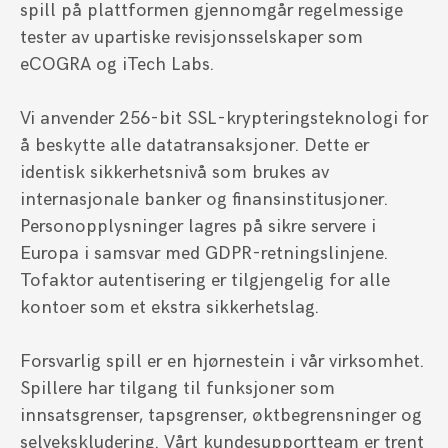
spill på plattformen gjennomgår regelmessige
tester av upartiske revisjonsselskaper som
eCOGRA og iTech Labs.
Vi anvender 256-bit SSL-krypteringsteknologi for
å beskytte alle datatransaksjoner. Dette er
identisk sikkerhetsnivå som brukes av
internasjonale banker og finansinstitusjoner.
Personopplysninger lagres på sikre servere i
Europa i samsvar med GDPR-retningslinjene.
Tofaktor autentisering er tilgjengelig for alle
kontoer som et ekstra sikkerhetslag.
Forsvarlig spill er en hjørnestein i vår virksomhet.
Spillere har tilgang til funksjoner som
innsatsgrenser, tapsgrenser, øktbegrensninger og
selvekskludering. Vårt kundesupportteam er trent