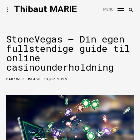
Accéder
Thibaut MARIE
Reche
activer/désactiver
MENU
au
l’ouverture/fermeture
REC
de
contenu
la
barre
StoneVegas – Din egen
latérale
fullstendige guide til
online
casinounderholdning
PAR :
WERTUSLASH
13 juin 2026