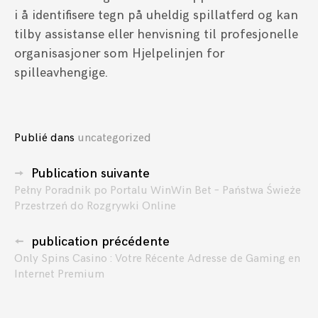
i å identifisere tegn på uheldig spillatferd og kan
tilby assistanse eller henvisning til profesjonelle
organisasjoner som Hjelpelinjen for
spilleavhengige.
Publié dans
uncategorized
Navigation
Publication suivante
Pełny Poradnik po Portalu WinWin Bet – Państwa Świeże
des
Przestrzeń do Rozgrywki Online
articles
publication précédente
Only Spins Casino : Votre Récente Adresse de Gaming en
Internet Premium