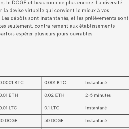
in, le DOGE et beaucoup de plus encore. La diversité
 la devise virtuelle qui convient le mieux à vos
. Les dépôts sont instantanés, et les prélèvements sont
tes seulement, contrairement aux établissements
rfois espérer plusieurs jours ouvrables.
0.0001 BTC
0.001 BTC
Instantané
0.01 ETH
0.02 ETH
2-5 minutes
0.01 LTC
0.1 LTC
Instantané
10 DOGE
50 DOGE
Instantané