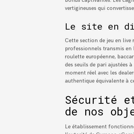
bonus captivantes. Les cagn
vertigineuses qui convertiss
Le site en d
Cette section de jeu en live
professionnels transmis en H
roulette européenne, baccara
des seuils de pari ajustées 
moment réel avec les dealer
authentique équivalente à ce
Sécurité e
de nos obj
Le établissement fonctionne