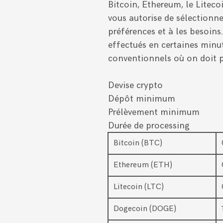
Bitcoin, Ethereum, le Liteco
vous autorise de sélectionner
préférences et à les besoins
effectués en certaines minu
conventionnels où on doit pa
Devise crypto
Dépôt minimum
Prélèvement minimum
Durée de processing
Bitcoin (BTC)
Ethereum (ETH)
Litecoin (LTC)
Dogecoin (DOGE)