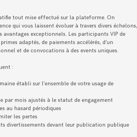
tifie tout mise effectué sur la plateforme. On
ence qui vous laissent évoluer à travers divers échelons
s avantages exceptionnels. Les participants VIP de
 primes adaptés, de paiements accélérés, d’un
onnel et de convocations à des events uniques.
uent :
maine établi sur l’ensemble de votre usage de
 par mois ajustés à le statut de engagement
ies au hasard périodiques
miter les pertes
its divertissements devant leur publication publique