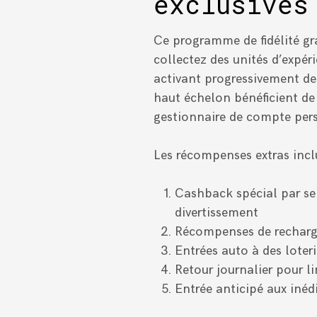
exclusives
Ce programme de fidélité gra
collectez des unités d’expéri
activant progressivement de
haut échelon bénéficient de
gestionnaire de compte pers
Les récompenses extras incl
Cashback spécial par se
divertissement
Récompenses de recharge
Entrées auto à des loter
Retour journalier pour li
Entrée anticipé aux inéd