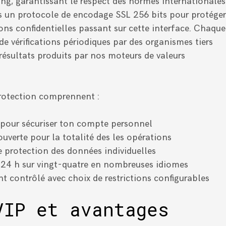
ng, garantissant le respect des normes internationales
ons un protocole de encodage SSL 256 bits pour protéger
ions confidentielles passant sur cette interface. Chaque
e de vérifications périodiques par des organismes tiers
s résultats produits par nos moteurs de valeurs
rotection comprennent :
 pour sécuriser ton compte personnel
ouverte pour la totalité des les opérations
de protection des données individuelles
e 24 h sur vingt-quatre en nombreuses idiomes
t contrôlé avec choix de restrictions configurables
VIP et avantages