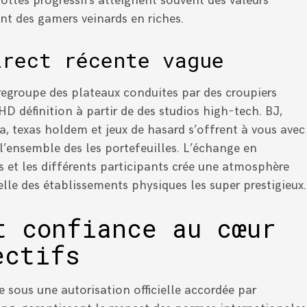
ottes progressifs atteignent souvent des valeurs
ent des gamers veinards en riches.
irect récente vague
 regroupe des plateaux conduites par des croupiers
D définition à partir de des studios high-tech. BJ,
, texas holdem et jeux de hasard s’offrent à vous avec
à l’ensemble des les portefeuilles. L’échange en
s et les différents participants crée une atmosphère
lle des établissements physiques les super prestigieux.
t confiance au cœur
ectifs
 sous une autorisation officielle accordée par