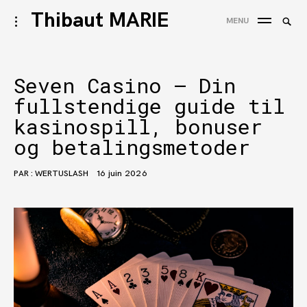
Accéder
Thibaut MARIE
Reche
activer/désactiver
MENU
au
l’ouverture/fermeture
REC
de
contenu
la
barre
Seven Casino – Din
latérale
fullstendige guide til
kasinospill, bonuser
og betalingsmetoder
PAR :
WERTUSLASH
16 juin 2026