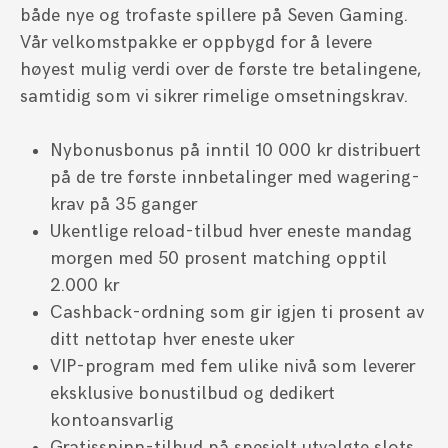
både nye og trofaste spillere på Seven Gaming.
Vår velkomstpakke er oppbygd for å levere
høyest mulig verdi over de første tre betalingene,
samtidig som vi sikrer rimelige omsetningskrav.
Nybonusbonus på inntil 10 000 kr distribuert
på de tre første innbetalinger med wagering-
krav på 35 ganger
Ukentlige reload-tilbud hver eneste mandag
morgen med 50 prosent matching opptil
2.000 kr
Cashback-ordning som gir igjen ti prosent av
ditt nettotap hver eneste uker
VIP-program med fem ulike nivå som leverer
eksklusive bonustilbud og dedikert
kontoansvarlig
Gratisspinn-tilbud på spesielt utvalgte slots