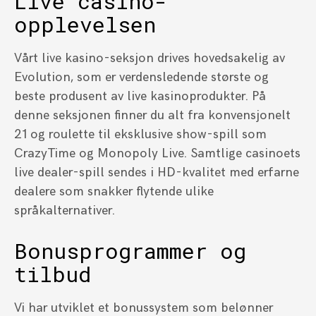
Live casino-
opplevelsen
Vårt live kasino-seksjon drives hovedsakelig av
Evolution, som er verdensledende største og
beste produsent av live kasinoprodukter. På
denne seksjonen finner du alt fra konvensjonelt
21 og roulette til eksklusive show-spill som
CrazyTime og Monopoly Live. Samtlige casinoets
live dealer-spill sendes i HD-kvalitet med erfarne
dealere som snakker flytende ulike
språkalternativer.
Bonusprogrammer og
tilbud
Vi har utviklet et bonussystem som belønner