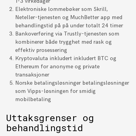
1-3 virkedager
Elektroniske lommebøker som Skrill,
Neteller-tjenesten og MuchBetter app med
behandlingstid på på under totalt 24 timer
Bankoverføring via Trustly-tjenesten som
kombinerer både trygghet med rask og
effektiv prosessering
Kryptovaluta inkludert inkludert BTC og
Ethereum for anonyme og private
transaksjoner
Norske betalingsløsninger betalingsløsninger
som Vipps-løsningen for smidig
mobilbetaling
Uttaksgrenser og
behandlingstid