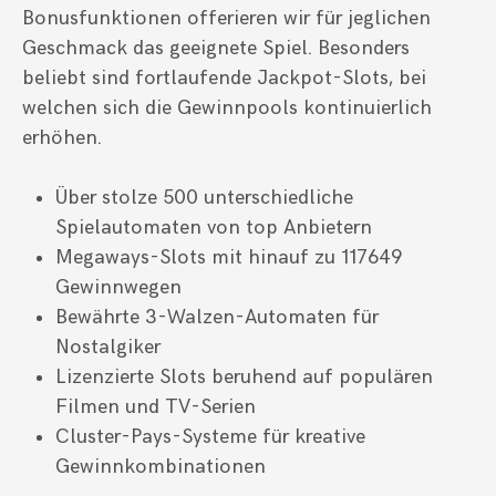
Bonusfunktionen offerieren wir für jeglichen
Geschmack das geeignete Spiel. Besonders
beliebt sind fortlaufende Jackpot-Slots, bei
welchen sich die Gewinnpools kontinuierlich
erhöhen.
Über stolze 500 unterschiedliche
Spielautomaten von top Anbietern
Megaways-Slots mit hinauf zu 117649
Gewinnwegen
Bewährte 3-Walzen-Automaten für
Nostalgiker
Lizenzierte Slots beruhend auf populären
Filmen und TV-Serien
Cluster-Pays-Systeme für kreative
Gewinnkombinationen