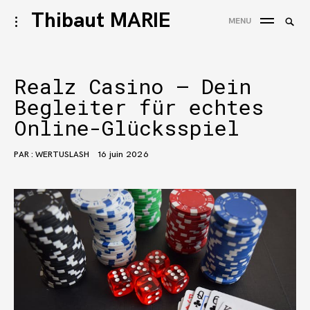
Accéder
Thibaut MARIE
Reche
activer/désactiver
MENU
au
l’ouverture/fermeture
REC
de
contenu
la
barre
Realz Casino – Dein
latérale
Begleiter für echtes
Online-Glücksspiel
PAR :
WERTUSLASH
16 juin 2026