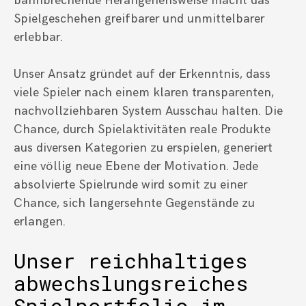
bahnbrechende Herangehensweise macht das
Spielgeschehen greifbarer und unmittelbarer
erlebbar.
Unser Ansatz gründet auf der Erkenntnis, dass
viele Spieler nach einem klaren transparenten,
nachvollziehbaren System Ausschau halten. Die
Chance, durch Spielaktivitäten reale Produkte
aus diversen Kategorien zu erspielen, generiert
eine völlig neue Ebene der Motivation. Jede
absolvierte Spielrunde wird somit zu einer
Chance, sich langersehnte Gegenstände zu
erlangen.
Unser reichhaltiges
abwechslungsreiches
Spielportfolio im