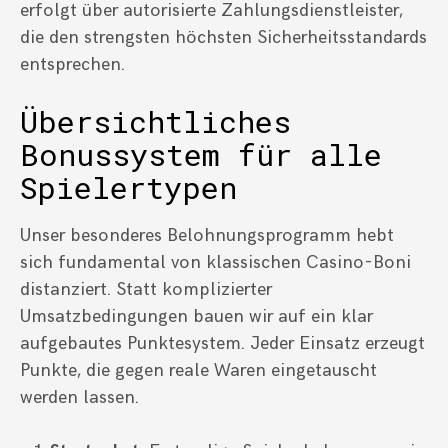
erfolgt über autorisierte Zahlungsdienstleister,
die den strengsten höchsten Sicherheitsstandards
entsprechen.
Übersichtliches
Bonussystem für alle
Spielertypen
Unser besonderes Belohnungsprogramm hebt
sich fundamental von klassischen Casino-Boni
distanziert. Statt komplizierter
Umsatzbedingungen bauen wir auf ein klar
aufgebautes Punktesystem. Jeder Einsatz erzeugt
Punkte, die gegen reale Waren eingetauscht
werden lassen.