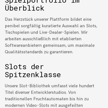
Überblick
Das Herzstück unserer Plattform bildet eine
penibel sorgfältig kuratierte Auswahl an Slots,
Tischspielen und Live-Dealer-Spielen. Wir
arbeiten ausschließlich mit etablierten
Softwareanbietern gemeinsam, um maximale
Qualitätsstandards zu garantieren.
Slots der
Spitzenklasse
Unsere Slot-Bibliothek umfasst viele hundert
Titel diverser Entwicklerstudios. Von
traditionellen Fruchtautomaten bis hin zu
modernen Video-Slots mit ausgefeilten