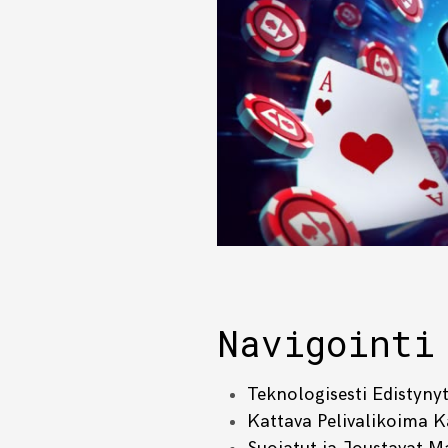
Navigointi
Teknologisesti Edistynyt
Kattava Pelivalikoima Ka