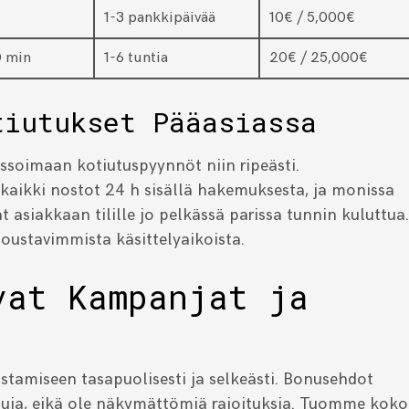
1-3 pankkipäivää
10€ / 5,000€
0 min
1-6 tuntia
20€ / 25,000€
tiutukset Pääasiassa
ssoimaan kotiutuspyynnöt niin ripeästi.
aikki nostot 24 h sisällä hakemuksesta, ja monissa
 asiakkaan tilille jo pelkässä parissa tunnin kuluttua.
 joustavimmista käsittelyaikoista.
vat Kampanjat ja
amiseen tasapuolisesti ja selkeästi. Bonusehdot
tuja, eikä ole näkymättömiä rajoituksia. Tuomme koko