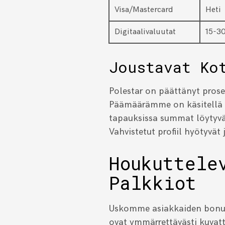
Visa/Mastercard
Heti
Digitaalivaluutat
15-3
Joustavat Ko
Polestar on päättänyt prose
Päämäärämme on käsitellä k
tapauksissa summat löytyvät
Vahvistetut profiil hyötyvät
Houkuttele
Palkkiot
Uskomme asiakkaiden bonust
ovat ymmärrettävästi kuvat