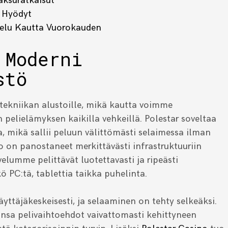
aksuratkaisut
a Hyödyt
elu Kautta Vuorokauden
 Moderni
stö
tekniikan alustoille, mikä kautta voimme
elielämyksen kaikilla vehkeillä. Polestar soveltaa
 mikä sallii peluun välittömästi selaimessa ilman
o on panostaneet merkittävästi infrastruktuuriin
elumme pelittävät luotettavasti ja ripeästi
ö PC:tä, tablettia taikka puhelinta.
ttäjäkeskeisesti, ja selaaminen on tehty selkeäksi.
nsa pelivaihtoehdot vaivattomasti kehittyneen