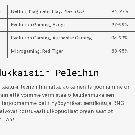
+
NetEnt, Pragmatic Play, Play’n GO
94-97%
Evolution Gaming, Ezugi
97-99%
Evolution Gaming, Authentic Gaming
96-99%
Microgaming, Red Tiger
88-95%
dukkaisiin Peleihin
 laatukriteerien hinnalla. Jokainen tarjoomamme on
u, niin että voimme varmistaa oikeudenmukaisen
t tarjoomamme pelit hyödyntävät sertifioituja RNG-
 valvovat toistuvasti ulkopuoliset organisaatiot
h Labs.