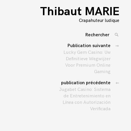
Thibaut MARIE
Crapahuteur ludique
Rechercher
RECHE
Navigation
Publication suivante
Lucky Gem Casino: Uw
des
Definitieve Wegwijzer
Voor Premium Online
articles
Gaming
publication précédente
Jugabet Casino: Sistema
de Entretenimiento en
Línea con Autorización
Verificada