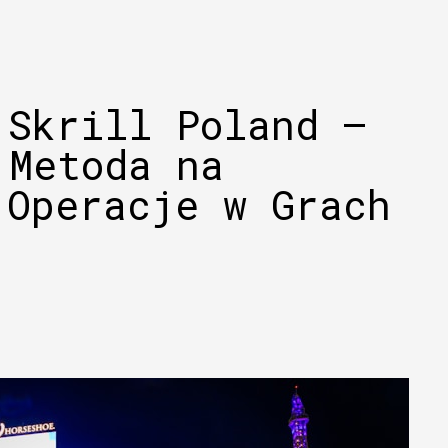
 Skrill Poland –
 Metoda na
 Operacje w Grach