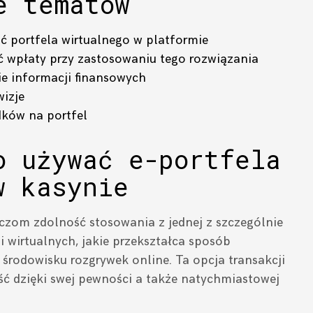
e tematów
ć portfela wirtualnego w platformie
 wpłaty przy zastosowaniu tego rozwiązania
e informacji finansowych
wizje
dków na portfel
o używać e-portfela
w kasynie
zom zdolność stosowania z jednej z szczególnie
 wirtualnych, jakie przekształca sposób
środowisku rozgrywek online. Ta opcja transakcji
ć dzięki swej pewności a także natychmiastowej