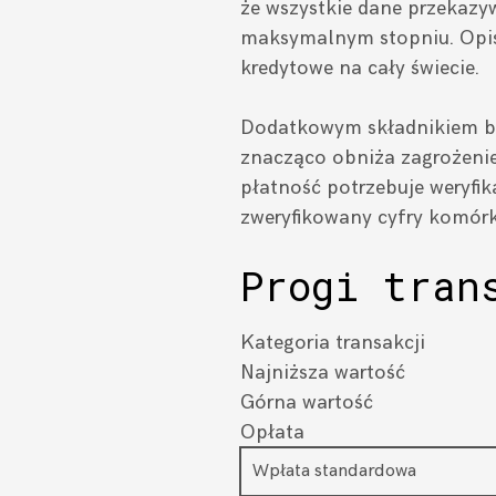
że wszystkie dane przekazy
maksymalnym stopniu. Opis
kredytowe na cały świecie.
Dodatkowym składnikiem be
znacząco obniża zagrożenie
płatność potrzebuje weryfi
zweryfikowany cyfry komórk
Progi tran
Kategoria transakcji
Najniższa wartość
Górna wartość
Opłata
Wpłata standardowa