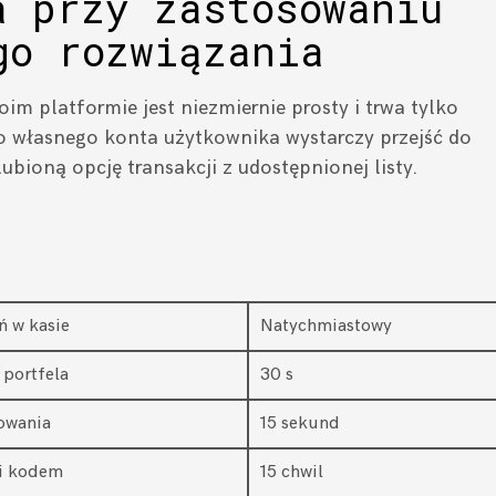
a przy zastosowaniu
go rozwiązania
oim platformie jest niezmiernie prosty i trwa tylko
do własnego konta użytkownika wystarczy przejść do
ulubioną opcję transakcji z udostępnionej listy.
ń w kasie
Natychmiastowy
 portfela
30 s
owania
15 sekund
ci kodem
15 chwil