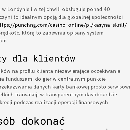
 w Londynie i w tej chwili obsługuje ponad 40
czyni to idealnym opcją dla globalnej społeczności
ttps://punchng.com/casino-online/pl/kasyna-skrill/
rędkość, którą to zapewnia opisany system
tom.
ty dla klientów
ów na profilu klienta niezawierające oczekiwania
a funduszami do gier w centralnym punkcie
rzekazywania danych karty bankowej prosto serwisow
lkich transakcji w transparentnym dashboardzie
ecji podczas realizacji operacji finansowych
sób dokonać