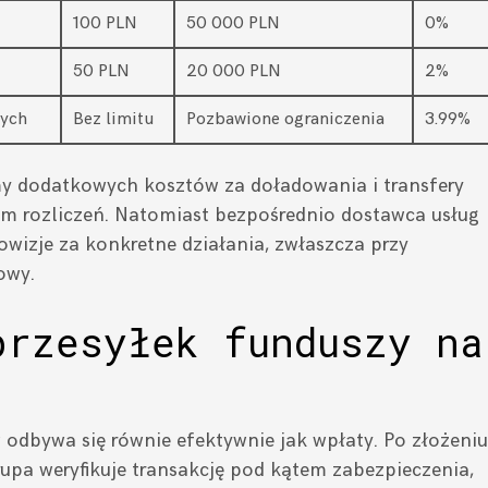
100 PLN
50 000 PLN
0%
50 PLN
20 000 PLN
2%
nych
Bez limitu
Pozbawione ograniczenia
3.99%
y dodatkowych kosztów za doładowania i transfery
m rozliczeń. Natomiast bezpośrednio dostawca usług
owizje za konkretne działania, zwłaszcza przy
owy.
przesyłek funduszy na
 odbywa się równie efektywnie jak wpłaty. Po złożeniu
upa weryfikuje transakcję pod kątem zabezpieczenia,