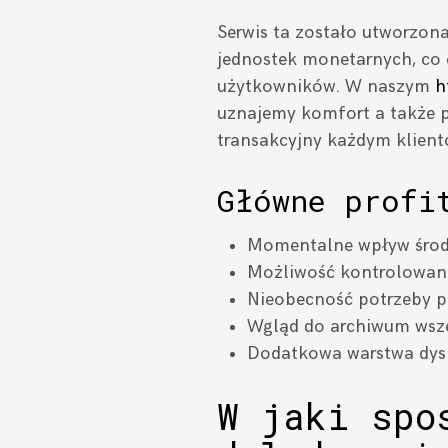
Serwis ta zostało utworzona
jednostek monetarnych, co 
użytkowników. W naszym
h
uznajemy komfort a także p
transakcyjny każdym klien
Główne profi
Momentalne wpływ środk
Możliwość kontrolowani
Nieobecność potrzeby p
Wgląd do archiwum wsze
Dodatkowa warstwa dyskr
W jaki spo