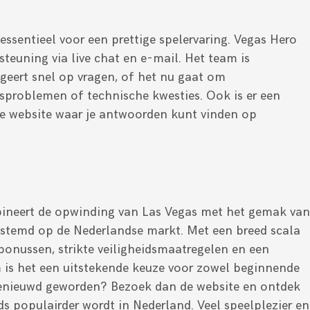
essentieel voor een prettige spelervaring. Vegas Hero
teuning via live chat en e-mail. Het team is
ageert snel op vragen, of het nu gaat om
sproblemen of technische kwesties. Ook is er een
de website waar je antwoorden kunt vinden op
ineert de opwinding van Las Vegas met het gemak van
estemd op de Nederlandse markt. Met een breed scala
 bonussen, strikte veiligheidsmaatregelen en een
m is het een uitstekende keuze voor zowel beginnende
 benieuwd geworden? Bezoek dan de website en ontdek
ds populairder wordt in Nederland. Veel speelplezier en