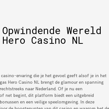
 Opwindende Wereld
 Hero Casino NL
casino-ervaring die je het gevoel geeft alsof je in het
egas Hero Casino NL brengt de glamour en spanning
echtstreeks naar Nederland. Of je nu een
f net begint, dit platform biedt een uitgebreid
bonussen en een veilige speelomgeving. In deze
oor de hoogtepunten van dit casino en waarom het d