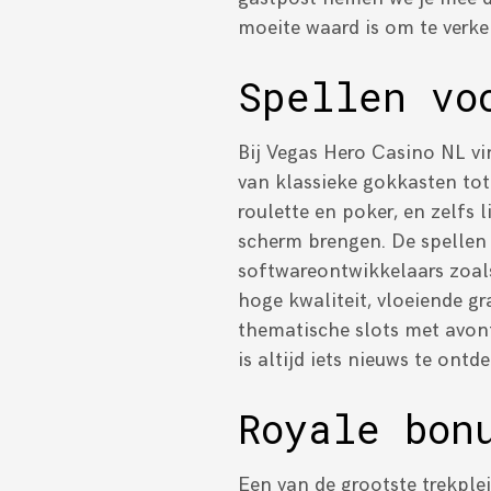
moeite waard is om te verk
Spellen vo
Bij Vegas Hero Casino NL vi
van klassieke gokkasten tot
roulette en poker, en zelfs 
scherm brengen. De spellen
softwareontwikkelaars zoal
hoge kwaliteit, vloeiende gr
thematische slots met avontu
is altijd iets nieuws te ontd
Royale bon
Een van de grootste trekple