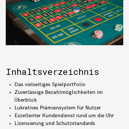
Inhaltsverzeichnis
Das vielseitiges Spielportfolio
Zuverlässige Bezahlmöglichkeiten im
Überblick
Lukratives Prämiensystem für Nutzer
Exzellenter Kundendienst rund um die Uhr
Lizensierung und Schutzstandards