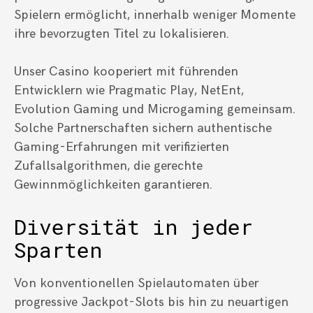
Spielern ermöglicht, innerhalb weniger Momente
ihre bevorzugten Titel zu lokalisieren.
Unser Casino kooperiert mit führenden
Entwicklern wie Pragmatic Play, NetEnt,
Evolution Gaming und Microgaming gemeinsam.
Solche Partnerschaften sichern authentische
Gaming-Erfahrungen mit verifizierten
Zufallsalgorithmen, die gerechte
Gewinnmöglichkeiten garantieren.
Diversität in jeder
Sparten
Von konventionellen Spielautomaten über
progressive Jackpot-Slots bis hin zu neuartigen