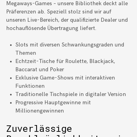
Megaways-Games – unsere Bibliothek deckt alle
Präferenzen ab. Speziell stolz sind wir auf
unseren Live-Bereich, der qualifizierte Dealer und
hochauflösende Übertragung liefert.
Slots mit diversen Schwankungsgraden und
Themen
Echtzeit-Tische für Roulette, Blackjack,
Baccarat und Poker
Exklusive Game-Shows mit interaktiven
Funktionen
Traditionelle Tischspiele in digitaler Version
Progressive Hauptgewinne mit
Millionengewinnen
Zuverlässige