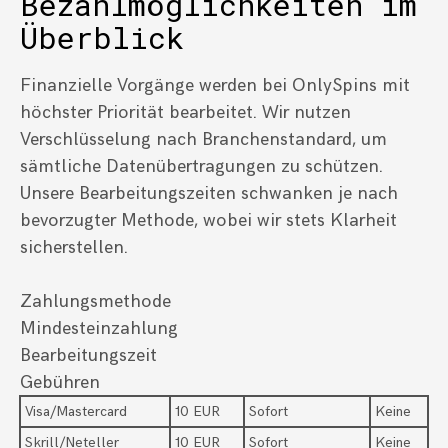
Bezahlmöglichkeiten im
Überblick
Finanzielle Vorgänge werden bei OnlySpins mit
höchster Priorität bearbeitet. Wir nutzen
Verschlüsselung nach Branchenstandard, um
sämtliche Datenübertragungen zu schützen.
Unsere Bearbeitungszeiten schwanken je nach
bevorzugter Methode, wobei wir stets Klarheit
sicherstellen.
Zahlungsmethode
Mindesteinzahlung
Bearbeitungszeit
Gebühren
Visa/Mastercard
10 EUR
Sofort
Keine
Skrill/Neteller
10 EUR
Sofort
Keine