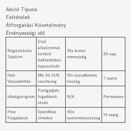
Akció Típusa
Feltételek
Átforgatási Követelmény
Érvényességi idő
Első
alkalommal
Regisztrációs
35x bonus
történő
30 nap
Jutalom
mennyiség
befizetéshez
kapcsolódó
Heti
Min 50 EUR
10x visszafizetés
7 napra
Visszatérítés
veszteség
összeg
Pontgyűjtés
Hűségprogram
fogadások
N/A
Permanens
révén
Free
Specifikus
40x
14 napig
Forgatások
címekre
nyereményösszeg