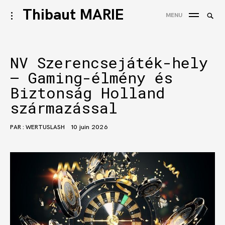
Accéder
Thibaut MARIE
Reche
activer/désactiver
MENU
au
l’ouverture/fermeture
REC
de
contenu
la
barre
NV Szerencsejáték-hely
latérale
– Gaming-élmény és
Biztonság Holland
származással
PAR :
WERTUSLASH
10 juin 2026