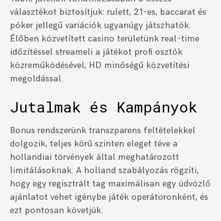
választékot biztosítjuk: rulett, 21-es, baccarat és
póker jellegű variációk ugyanúgy játszhatók.
Élőben közvetített casino területünk real-time
időzítéssel streameli a játékot profi osztók
közreműködésével, HD minőségű közvetítési
megoldással.
Jutalmak és Kampányok
Bonus rendszerünk transzparens feltételekkel
dolgozik, teljes körű szinten eleget téve a
hollandiai törvények által meghatározott
limitálásoknak. A holland szabályozás rögzíti,
hogy egy regisztrált tag maximálisan egy üdvözlő
ajánlatot vehet igénybe játék operátoronként, és
ezt pontosan követjük.