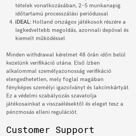
tételek vonatkozásában, 2-5 munkanapig
időtartamú processzálási periódussal
iDEAL:
Holland országos játékosok részére a
legkedveltebb megoldás, azonnali depóval és
kiemelt működéssel
Minden withdrawal kérelmet 48 órán időn belül
kezelünk verifikáció utána. Első ízben
alkalommal személyazonosság verifikáció
elengedhetetlen, mely foglal magában
fényképes személyi igazolványt és lakcímkártyát.
Ez a védelmi szabályozás szavatolja
játékosainkat a visszaélésektől és eleget tesz a
pénzmosás elleni regulációt.
Customer Support