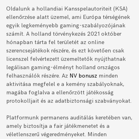
Oldalunk a hollandiai Kansspelautoriteit (KSA)
ellenőrzése alatt üzemel, ami Európa térségének
egyik legkeményebb gaming-szabályozójának
számít. A holland törvénykezés 2021 október
hónapban tárta fel területét az online
szerencsejátékok részére, és ezt követően csak
licenszel felvértezett üzemeltetők nyújthatnak
legálisan gaming-élményt holland országos
felhasználók részére. Az
NV bonusz
minden
aktivitása megfelel e a kemény szabályoknak,
magába foglalva a ellenőrzött játékosság
protokolljait és az adatbiztonsági szabványokat.
Platformunk permanens auditálás keretében van,
amely biztosítja a fair játékmenetet és a
véletlenszerű végeredményeket. Minden