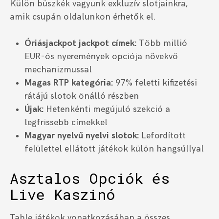
Külön büszkék vagyunk exkluzív slotjainkra,
amik csupán oldalunkon érhetők el.
Óriásjackpot jackpot címek:
Több millió
EUR-ós nyeremények opciója növekvő
mechanizmussal
Magas RTP kategória:
97% feletti kifizetési
rátájú slotok önálló részben
Újak:
Hetenkénti megújuló szekció a
legfrissebb címekkel
Magyar nyelvű nyelvi slotok:
Lefordított
felülettel ellátott játékok külön hangsúllyal
Asztalos Opciók és
Live Kaszinó
Table játékok vonatkozásában a összes