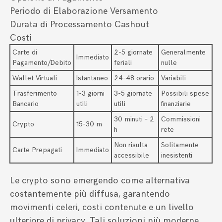
Periodo di Elaborazione Versamento
Durata di Processamento Cashout
Costi
Carte di
2-5 giornate
Generalmente
Immediato
Pagamento/Debito
feriali
nulle
Wallet Virtuali
Istantaneo
24-48 orario
Variabili
Trasferimento
1-3 giorni
3-5 giornate
Possibili spese
Bancario
utili
utili
finanziarie
30 minuti – 2
Commissioni
Crypto
15-30 m
h
rete
Non risulta
Solitamente
Carte Prepagati
Immediato
accessibile
inesistenti
Le crypto sono emergendo come alternativa
costantemente più diffusa, garantendo
movimenti celeri, costi contenute e un livello
ulteriore di privacy. Tali soluzioni più moderne