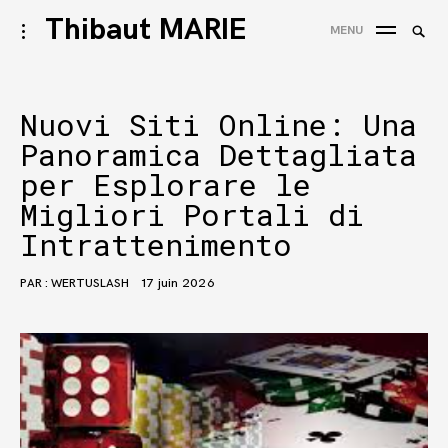
Accéder
Thibaut MARIE
Reche
activer/désactiver
MENU
au
l’ouverture/fermeture
REC
de
contenu
la
barre
Nuovi Siti Online: Una
latérale
Panoramica Dettagliata
per Esplorare le
Migliori Portali di
Intrattenimento
PAR :
WERTUSLASH
17 juin 2026