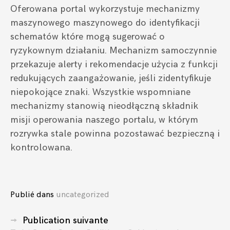
Oferowana portal wykorzystuje mechanizmy
maszynowego maszynowego do identyfikacji
schematów które mogą sugerować o
ryzykownym działaniu. Mechanizm samoczynnie
przekazuje alerty i rekomendacje użycia z funkcji
redukujących zaangażowanie, jeśli zidentyfikuje
niepokojące znaki. Wszystkie wspomniane
mechanizmy stanowią nieodłączną składnik
misji operowania naszego portalu, w którym
rozrywka stale powinna pozostawać bezpieczną i
kontrolowana.
Publié dans
uncategorized
Navigation
Publication suivante