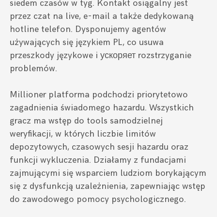
siedem czasów w tyg. Kontakt osiągalny jest
przez czat na live, e-mail a także dedykowaną
hotline telefon. Dysponujemy agentów
używających się językiem PL, co usuwa
przeszkody językowe i ускоряет rozstrzyganie
problemów.
Millioner platforma podchodzi priorytetowo
zagadnienia świadomego hazardu. Wszystkich
gracz ma wstęp do tools samodzielnej
weryfikacji, w których liczbie limitów
depozytowych, czasowych sesji hazardu oraz
funkcji wykluczenia. Działamy z fundacjami
zajmującymi się wsparciem ludziom borykającym
się z dysfunkcją uzależnienia, zapewniając wstęp
do zawodowego pomocy psychologicznego.