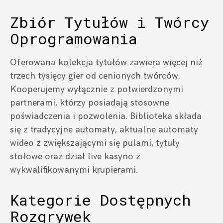
Zbiór Tytułów i Twórcy
Oprogramowania
Oferowana kolekcja tytułów zawiera więcej niż
trzech tysięcy gier od cenionych twórców.
Kooperujemy wyłącznie z potwierdzonymi
partnerami, którzy posiadają stosowne
poświadczenia i pozwolenia. Biblioteka składa
się z tradycyjne automaty, aktualne automaty
wideo z zwiększającymi się pulami, tytuły
stołowe oraz dział live kasyno z
wykwalifikowanymi krupierami.
Kategorie Dostępnych
Rozgrywek