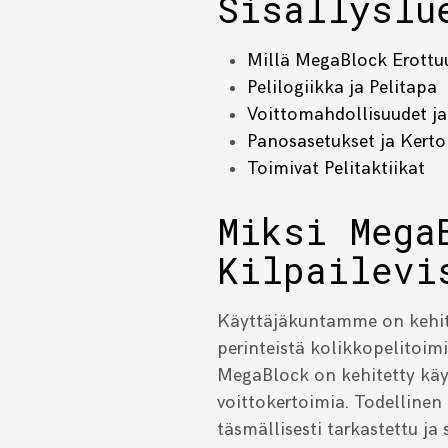
Sisällyslu
Millä MegaBlock Erottuu 
Pelilogiikka ja Pelitapa
Voittomahdollisuudet ja
Panosasetukset ja Kert
Toimivat Pelitaktiikat
Miksi Mega
Kilpailevi
Käyttäjäkuntamme on kehit
perinteistä kolikkopelitoimin
MegaBlock on kehitetty käyt
voittokertoimia. Todellin
täsmällisesti tarkastettu ja