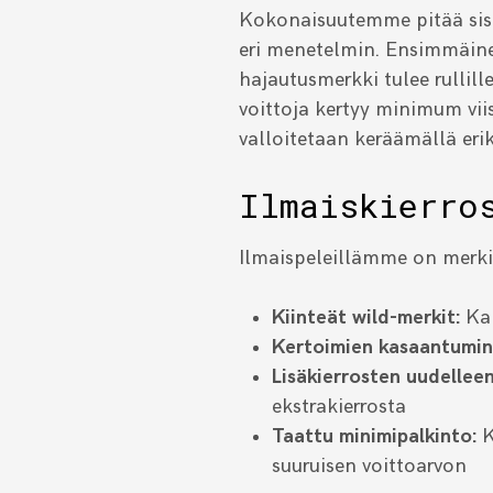
Kokonaisuutemme pitää si
eri menetelmin. Ensimmäinen
hajautusmerkki tulee rullille
voittoja kertyy minimum vii
valloitetaan keräämällä eri
Ilmaiskierro
Ilmaispeleillämme on merki
Kiinteät wild-merkit:
Kai
Kertoimien kasaantumin
Lisäkierrosten uudelleen
ekstrakierrosta
Taattu minimipalkinto:
K
suuruisen voittoarvon