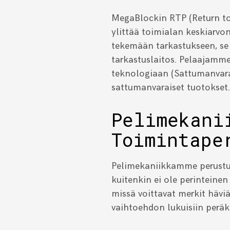
MegaBlockin RTP (Return t
ylittää toimialan keskiarvon
tekemään tarkastukseen, se
tarkastuslaitos. Pelaajamme
teknologiaan (Sattumanvar
sattumanvaraiset tuotokset.
Pelimekani
Toimintape
Pelimekaniikkamme perustuu 
kuitenkin ei ole perinteine
missä voittavat merkit häviä
vaihtoehdon lukuisiin peräkk