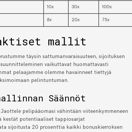
10x
30x
100x
8x
20x
75x
aktiset mallit
ustumme täysin sattumanvaraisuuteen, sijoituksen
n suunnitteleminen vaikuttavat huomattavasti
mat pelaajamme olemme havainneet tiettyjä
maksimoimaan pelintuntuman.
hallinnan Säännöt
Jaottele pelipääomasi vähintään viiteenkymmeneen
ä kestät potentiaaliset tappiosarjat
ta sijoitusta 20 prosenttia kaikki bonuskierroksen