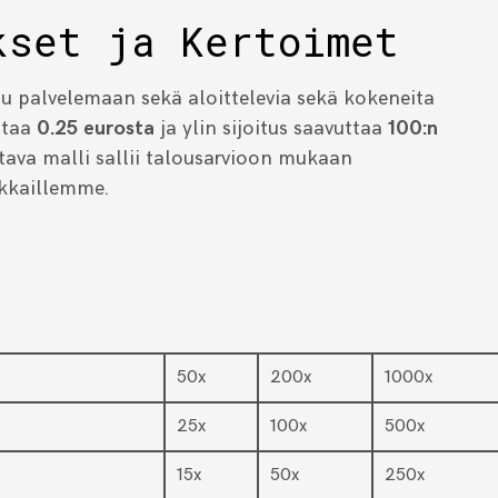
kset ja Kertoimet
u palvelemaan sekä aloittelevia sekä kokeneita
ttaa
0.25 eurosta
ja ylin sijoitus saavuttaa
100:n
stava malli sallii talousarvioon mukaan
akkaillemme.
50x
200x
1000x
25x
100x
500x
15x
50x
250x