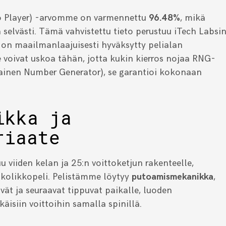
o Player) -arvomme on varmennettu
96.48%
, mikä
 selvästi. Tämä vahvistettu tieto perustuu iTech Labsi
 on maailmanlaajuisesti hyväksytty pelialan
 voivat uskoa tähän, jotta kukin kierros nojaa RNG-
ainen Number Generator), se garantioi kokonaan
ikka ja
riaate
viiden kelan ja 25:n voittoketjun rakenteelle,
n kolikkopeli. Pelistämme löytyy
putoamismekanikka
,
vät ja seuraavat tippuvat paikalle, luoden
äisiin voittoihin samalla spinillä.