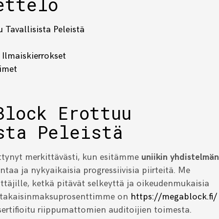
ettelo
Tavallisista Peleistä
 Ilmaiskierrokset
oimet
Block Erottuu
sta Peleistä
tynyt merkittävästi, kun esitämme
uniikin yhdistelmän
taa ja nykyaikaisia progressiivisia piirteitä. Me
täjille, ketkä pitävät selkeyttä ja oikeudenmukaisia
en takaisinmaksuprosenttimme on
https://megablock.fi/
 sertifioitu riippumattomien auditoijien toimesta.