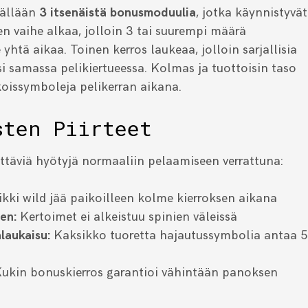
sällään
3 itsenäistä bonusmoduulia
, jotka käynnistyvät
 vaihe alkaa, jolloin 3 tai suurempi määrä
 yhtä aikaa. Toinen kerros laukeaa, jolloin sarjallisia
si samassa pelikiertueessa. Kolmas ja tuottoisin taso
koissymboleja pelikerran aikana.
sten Piirteet
ttäviä hyötyjä normaaliin pelaamiseen verrattuna:
kki wild jää paikoilleen kolme kierroksen aikana
en:
Kertoimet ei alkeistuu spinien väleissä
laukaisu:
Kaksikko tuoretta hajautussymbolia antaa 5
ukin bonuskierros garantioi vähintään panoksen