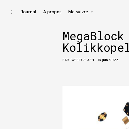
Accéder
Journal
A propos
Me suivre
activer/désactiver
toggle
child
l’ouverture/fermeture
menu
au
de
la
contenu
barre
MegaBlock
latérale
Kolikkope
PAR :
WERTUSLASH
18 juin 2026