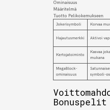
Ominaisuus
Määritelmä
Tuotto Pelikokemukseen
Jokerisymboli
Korvaa muu
Hajautusmerkki
Aktivoi vap
Kasvaa jok
Kertojatoiminto
mukana
MegaBlock-
Satunnaise
ominaisuus
symboli-o
Voittomahd
Bonuspelit