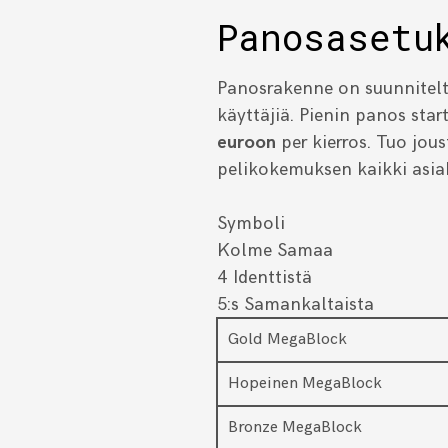
Panosasetu
Panosrakenne on suunnitelt
käyttäjiä. Pienin panos star
euroon
per kierros. Tuo jou
pelikokemuksen kaikki asi
Symboli
Kolme Samaa
4 Identtistä
5:s Samankaltaista
Gold MegaBlock
Hopeinen MegaBlock
Bronze MegaBlock