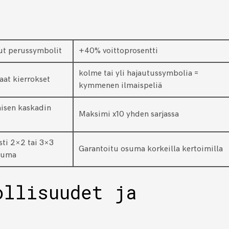
t perussymbolit
+40% voittoprosentti
kolme tai yli hajautussymbolia =
aat kierrokset
kymmenen ilmaispeliä
aisen kaskadin
Maksimi x10 yhden sarjassa
sti 2×2 tai 3×3
Garantoitu osuma korkeilla kertoimilla
suma
ollisuudet ja