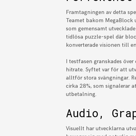
Framtagningen av detta spel
Teamet bakom MegaBlock utg
som gemensamt utvecklade e
tidlösa puzzle-spel där blo
konverterade visionen till 
I testfasen granskades över e
hitrate. Syftet var för att u
alltför stora svängningar. 
cirka 28%, som signalerar att
utbetalning.
Audio, Gra
Visuellt har utvecklarna ut