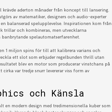
 krävde aderton månader från koncept till lansering.
örs av matematiker, designers och audio-experter
n balanserad spelupplevelse. Inspirationen kom från
ck trillar och kombineras, men utvecklarna
en banbrytande spelautomatserfarenhet.
n 1 miljon spins för till att kalibrera varians och
tveckla ett slot som erbjuder regelbunden thrill utan
Resultatet blev en motor som producerar vinstchans på
 cirka var tredje snurr levererar viss form av
phics och Känsla
valt en modern design med tredimensionella kuber som