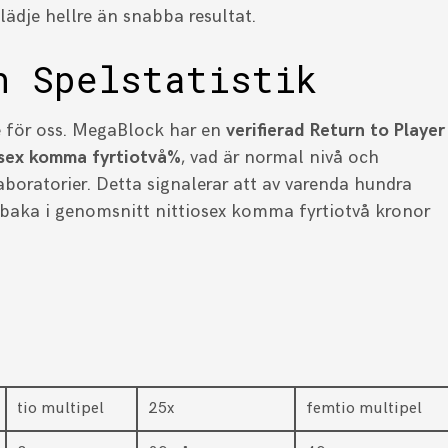
lädje hellre än snabba resultat.
h Spelstatistik
 för oss. MegaBlock har en
verifierad Return to Player
iosex komma fyrtiotvå%
, vad är normal nivå och
boratorier. Detta signalerar att av varenda hundra
lbaka i genomsnitt nittiosex komma fyrtiotvå kronor
tio multipel
25x
femtio multipel