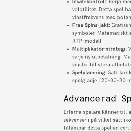
Insatskontroll:
Börja med
volatilitet. Detta spel 
vinstfrekvens med potent
Free Spins-jakt:
Gratissn
symboler. Matematiskt se
RTP-modell.
Multiplikator-strategi:
V
varje ny utbetalning. M
vinster till stora utbetal
Spelplanering:
Sätt konkr
spelglädje i 20-30-30 m
Advancerad S
Erfarna spelare känner till 
sekvenser i på vilket sätt i
tillämpar detta spel en cert