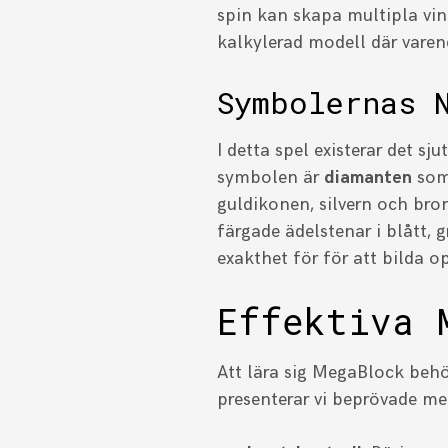
spin kan skapa multipla vins
kalkylerad modell där varend
Symbolernas 
I detta spel existerar det s
symbolen är
diamanten
som 
guldikonen, silvern och br
färgade ädelstenar i blått,
exakthet för för att bilda o
Effektiva 
Att lära sig MegaBlock behö
presenterar vi beprövade me