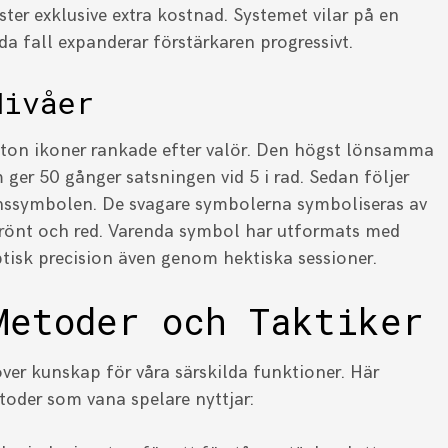
ter exklusive extra kostnad. Systemet vilar på en
a fall expanderar förstärkaren progressivt.
Nivåer
jutton ikoner rankade efter valör. Den högst lönsamma
ger 50 gånger satsningen vid 5 i rad. Sedan följer
onssymbolen. De svagare symbolerna symboliseras av
 grönt och red. Varenda symbol har utformats med
ptisk precision även genom hektiska sessioner.
Metoder och Taktiker
ver kunskap för våra särskilda funktioner. Här
toder som vana spelare nyttjar: