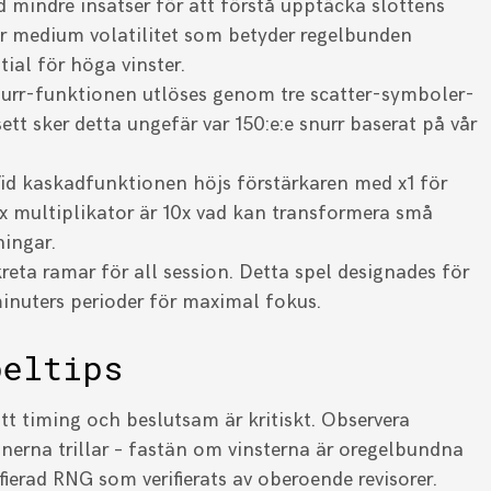
 mindre insatser för att förstå upptäcka slottens
har medium volatilitet som betyder regelbunden
ial för höga vinster.
urr-funktionen utlöses genom tre scatter-symboler-
tt sker detta ungefär var 150:e:e snurr baserat på vår
id kaskadfunktionen höjs förstärkaren med x1 för
ax multiplikator är 10x vad kan transformera små
ningar.
eta ramar för all session. Detta spel designades för
inuters perioder för maximal fokus.
peltips
att timing och beslutsam är kritiskt. Observera
konerna trillar – fastän om vinsterna är oregelbundna
ifierad RNG som verifierats av oberoende revisorer.