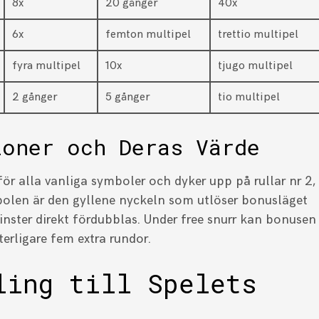
8x
20 gånger
40x
6x
femton multipel
trettio multipel
fyra multipel
10x
tjugo multipel
2 gånger
5 gånger
tio multipel
ioner och Deras Värde
ör alla vanliga symboler och dyker upp på rullar nr 2,
bolen är den gyllene nyckeln som utlöser bonusläget
vinster direkt fördubblas. Under free snurr kan bonusen
tterligare fem extra rundor.
ling till Spelets