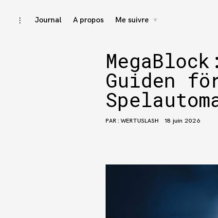
Accéder
Journal
A propos
Me suivre
activer/désactiver
toggle
child
l’ouverture/fermeture
menu
au
de
la
contenu
barre
MegaBlock
latérale
Guiden fö
Spelautom
PAR :
WERTUSLASH
18 juin 2026