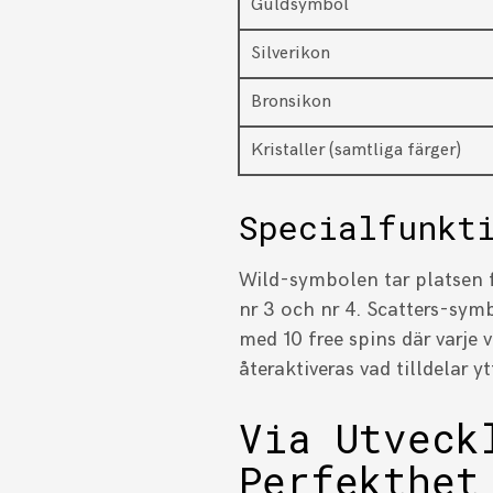
Guldsymbol
Silverikon
Bronsikon
Kristaller (samtliga färger)
Specialfunkt
Wild-symbolen tar platsen f
nr 3 och nr 4. Scatters-sym
med 10 free spins där varje 
återaktiveras vad tilldelar y
Via Utveck
Perfekthet