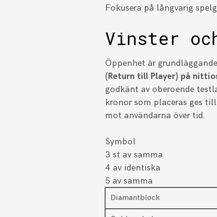
Fokusera på långvarig spelg
Vinster oc
Öppenhet är grundläggande
(Return till Player) på nitt
godkänt av oberoende testla
kronor som placeras ges til
mot användarna över tid.
Symbol
3 st av samma
4 av identiska
5 av samma
Diamantblock