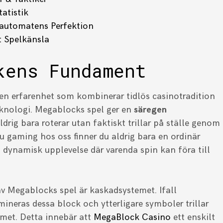
atistik
elautomatens Perfektion
t Spelkänsla
kens Fundament
en erfarenhet som kombinerar tidlös casinotradition
nologi. Megablocks spel ger en
säregen
rig bara roterar utan faktiskt trillar på ställe genom
u gaming hos oss finner du aldrig bara en ordinär
 dynamisk upplevelse där varenda spin kan föra till
av Megablocks spel är kaskadsystemet. Ifall
mineras dessa block och ytterligare symboler trillar
mmet. Detta innebär att
MegaBlock Casino
ett enskilt