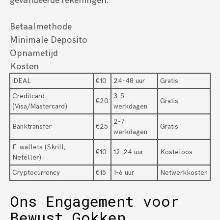
gevalideerde rekeningen.
Betaalmethode
Minimale Deposito
Opnametijd
Kosten
iDEAL
€10
24-48 uur
Gratis
Creditcard
3-5
€20
Gratis
(Visa/Mastercard)
werkdagen
2-7
Banktransfer
€25
Gratis
werkdagen
E-wallets (Skrill,
€10
12-24 uur
Kosteloos
Neteller)
Cryptocurrency
€15
1-6 uur
Netwerkkosten
Ons Engagement voor
Bewust Gokken