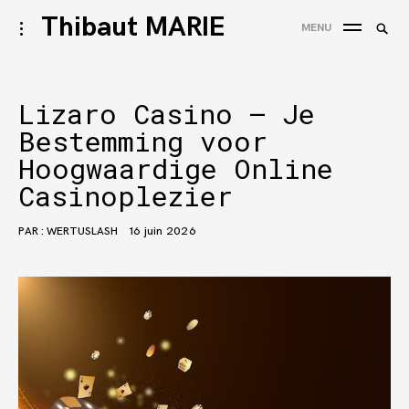
Accéder
Thibaut MARIE
Reche
activer/désactiver
MENU
au
l’ouverture/fermeture
REC
de
contenu
la
barre
Lizaro Casino – Je
latérale
Bestemming voor
Hoogwaardige Online
Casinoplezier
PAR :
WERTUSLASH
16 juin 2026