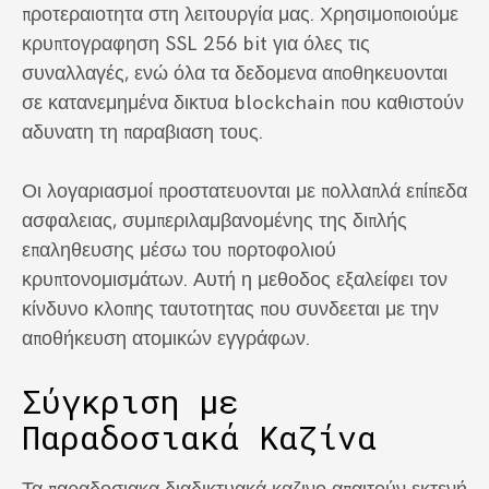
προτεραιοτητα στη λειτουργία μας. Χρησιμοποιούμε
κρυπτογραφηση SSL 256 bit για όλες τις
συναλλαγές, ενώ όλα τα δεδομενα αποθηκευονται
σε κατανεμημένα δικτυα blockchain που καθιστούν
αδυνατη τη παραβιαση τους.
Οι λογαριασμοί προστατευονται με πολλαπλά επίπεδα
ασφαλειας, συμπεριλαμβανομένης της διπλής
επαληθευσης μέσω του πορτοφολιού
κρυπτονομισμάτων. Αυτή η μεθοδος εξαλείφει τον
κίνδυνο κλοπης ταυτοτητας που συνδεεται με την
αποθήκευση ατομικών εγγράφων.
Σύγκριση με
Παραδοσιακά Καζίνα