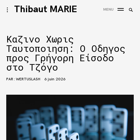
Accéder
Thibaut MARIE
Reche
activer/désactiver
MENU
au
l’ouverture/fermeture
REC
de
contenu
la
barre
Καζινο Χωρις
latérale
Ταυτοποιηση: Ο Οδηγος
προς Γρήγορη Είσοδο
στο Τζόγο
PAR :
WERTUSLASH
6 juin 2026