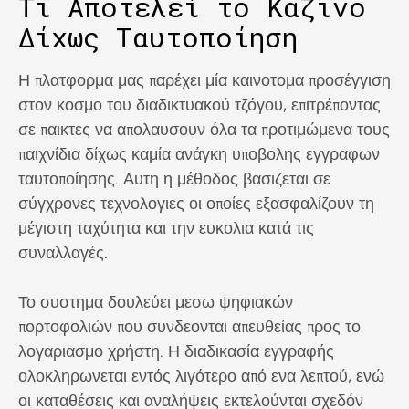
Τι Αποτελεί το Καζινο
Δίχως Ταυτοποίηση
Η πλατφορμα μας παρέχει μία καινοτομα προσέγγιση
στον κοσμο του διαδικτυακού τζόγου, επιτρέποντας
σε παικτες να απολαυσουν όλα τα προτιμώμενα τους
παιχνίδια δίχως καμία ανάγκη υποβολης εγγραφων
ταυτοποίησης. Αυτη η μέθοδος βασιζεται σε
σύγχρονες τεχνολογιες οι οποίες εξασφαλίζουν τη
μέγιστη ταχύτητα και την ευκολια κατά τις
συναλλαγές.
Το συστημα δουλεύει μεσω ψηφιακών
πορτοφολιών που συνδεονται απευθείας προς το
λογαριασμο χρήστη. Η διαδικασία εγγραφής
ολοκληρωνεται εντός λιγότερο από ενα λεπτού, ενώ
οι καταθέσεις και αναλήψεις εκτελούνται σχεδόν