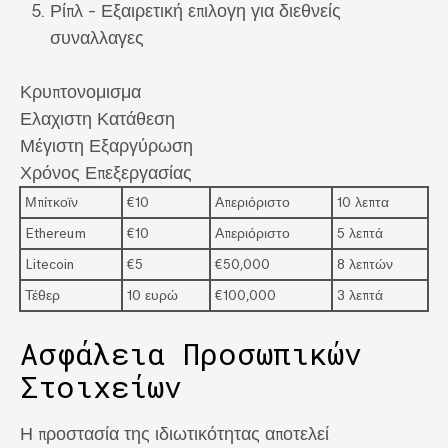
Ρίπλ – Εξαιρετική επιλογη για διεθνείς
συναλλαγες
Κρυπτονομισμα
Ελαχιστη Κατάθεση
Μέγιστη Εξαργύρωση
Χρόνος Επεξεργασίας
Μπίτκοϊν
€10
Απεριόριστο
10 λεπτα
Ethereum
€10
Απεριόριστο
5 λεπτά
Litecoin
€5
€50,000
8 λεπτών
Τέθερ
10 ευρώ
€100,000
3 λεπτά
Ασφάλεια Προσωπικών
Στοιχείων
Η προστασία της ιδιωτικότητας αποτελεί