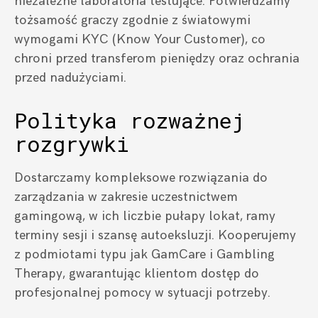
niezależne laboratoria testujące. Potwierdzamy
tożsamość graczy zgodnie z światowymi
wymogami KYC (Know Your Customer), co
chroni przed transferom pieniędzy oraz ochrania
przed nadużyciami.
Polityka rozważnej
rozgrywki
Dostarczamy kompleksowe rozwiązania do
zarządzania w zakresie uczestnictwem
gamingową, w ich liczbie pułapy lokat, ramy
terminy sesji i szansę autoeksluzji. Kooperujemy
z podmiotami typu jak GamCare i Gambling
Therapy, gwarantując klientom dostęp do
profesjonalnej pomocy w sytuacji potrzeby.