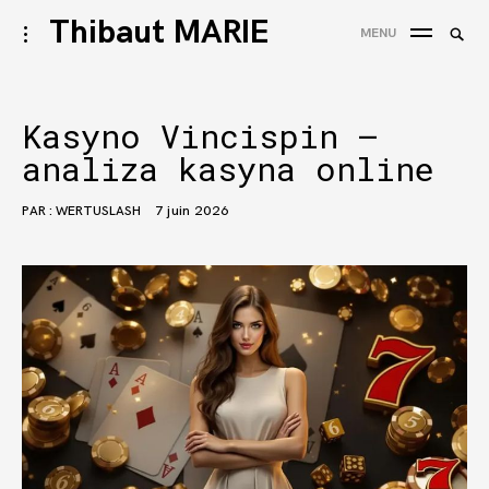
Accéder
Thibaut MARIE
Reche
activer/désactiver
MENU
au
l’ouverture/fermeture
REC
de
contenu
la
barre
Kasyno Vincispin –
latérale
analiza kasyna online
PAR :
WERTUSLASH
7 juin 2026