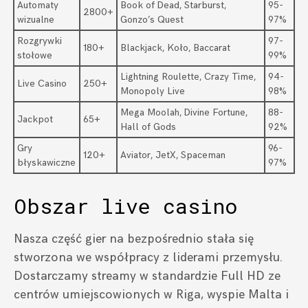
Automaty
Book of Dead, Starburst,
95-
2800+
wizualne
Gonzo’s Quest
97%
Rozgrywki
97-
180+
Blackjack, Koło, Baccarat
stołowe
99%
Lightning Roulette, Crazy Time,
94-
Live Casino
250+
Monopoly Live
98%
Mega Moolah, Divine Fortune,
88-
Jackpot
65+
Hall of Gods
92%
Gry
96-
120+
Aviator, JetX, Spaceman
błyskawiczne
97%
Obszar live casino
Nasza część gier na bezpośrednio stała się
stworzona we współpracy z liderami przemysłu.
Dostarczamy streamy w standardzie Full HD ze
centrów umiejscowionych w Riga, wyspie Malta i