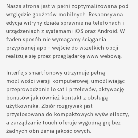
Nasza strona jest w pełni zoptymalizowana pod
względzie gadżetów mobilnych. Responsywna
edycja witryny działa sprawnie na telefonach i
urządzeniach z systemami iOS oraz Android. W
żaden sposób nie wymagamy ściągania
przypisanej app – wejście do wszelkich opcji
realizuje się przez przeglądarkę www webową.
Interfejs smartfonowy utrzymuje pełną
możliwości wersji komputerowej, umożliwiając
przeprowadzanie lokat i przelewów, aktywację
bonusów jak również kontakt z obsługą
użytkownika. Zbiór rozgrywek jest
przystosowana do kompaktowych wyświetlaczy,
a zarządzanie touch oferuje wygodną grę bez
żadnych obniżenia jakościowych.