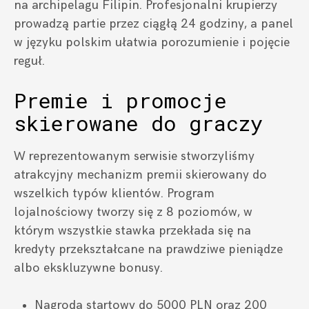
na archipelagu Filipin. Profesjonalni krupierzy
prowadzą partie przez ciągłą 24 godziny, a panel
w języku polskim ułatwia porozumienie i pojęcie
reguł.
Premie i promocje
skierowane do graczy
W reprezentowanym serwisie stworzyliśmy
atrakcyjny mechanizm premii skierowany do
wszelkich typów klientów. Program
lojalnościowy tworzy się z 8 poziomów, w
którym wszystkie stawka przekłada się na
kredyty przekształcane na prawdziwe pieniądze
albo ekskluzywne bonusy.
Nagroda startowy do 5000 PLN oraz 200