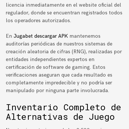
licencia inmediatamente en el website oficial del
regulador, donde se encuentran registrados todos
los operadores autorizados.
En
Jugabet descargar APK
mantenemos
auditorías periódicas de nuestros sistemas de
creación aleatoria de cifras (RNG), realizadas por
entidades independientes expertos en
certificación de software de gaming. Estos
verificaciones aseguran que cada resultado es
completamente impredecible y no podría ser
manipulado por ninguna parte involucrada.
Inventario Completo de
Alternativas de Juego