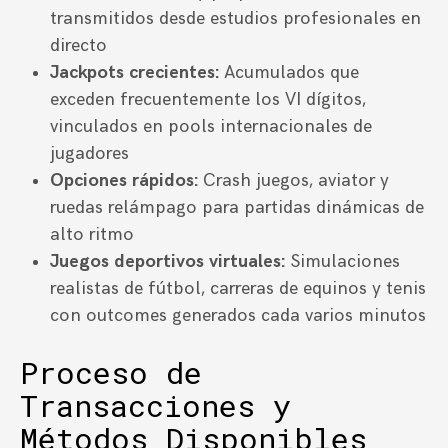
transmitidos desde estudios profesionales en
directo
Jackpots crecientes:
Acumulados que
exceden frecuentemente los VI dígitos,
vinculados en pools internacionales de
jugadores
Opciones rápidos:
Crash juegos, aviator y
ruedas relámpago para partidas dinámicas de
alto ritmo
Juegos deportivos virtuales:
Simulaciones
realistas de fútbol, carreras de equinos y tenis
con outcomes generados cada varios minutos
Proceso de
Transacciones y
Métodos Disponibles