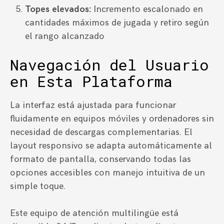
Topes elevados:
Incremento escalonado en
cantidades máximos de jugada y retiro según
el rango alcanzado
Navegación del Usuario
en Esta Plataforma
La interfaz está ajustada para funcionar
fluidamente en equipos móviles y ordenadores sin
necesidad de descargas complementarias. El
layout responsivo se adapta automáticamente al
formato de pantalla, conservando todas las
opciones accesibles con manejo intuitiva de un
simple toque.
Este equipo de atención multilingüe está