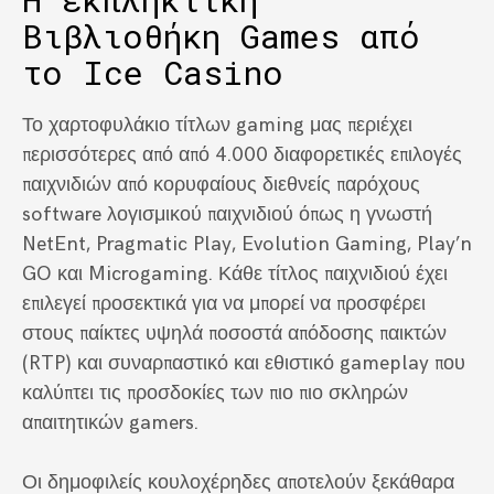
Βιβλιοθήκη Games από
το Ice Casino
Το χαρτοφυλάκιο τίτλων gaming μας περιέχει
περισσότερες από από 4.000 διαφορετικές επιλογές
παιχνιδιών από κορυφαίους διεθνείς παρόχους
software λογισμικού παιχνιδιού όπως η γνωστή
NetEnt, Pragmatic Play, Evolution Gaming, Play’n
GO και Microgaming. Κάθε τίτλος παιχνιδιού έχει
επιλεγεί προσεκτικά για να μπορεί να προσφέρει
στους παίκτες υψηλά ποσοστά απόδοσης παικτών
(RTP) και συναρπαστικό και εθιστικό gameplay που
καλύπτει τις προσδοκίες των πιο πιο σκληρών
απαιτητικών gamers.
Οι δημοφιλείς κουλοχέρηδες αποτελούν ξεκάθαρα