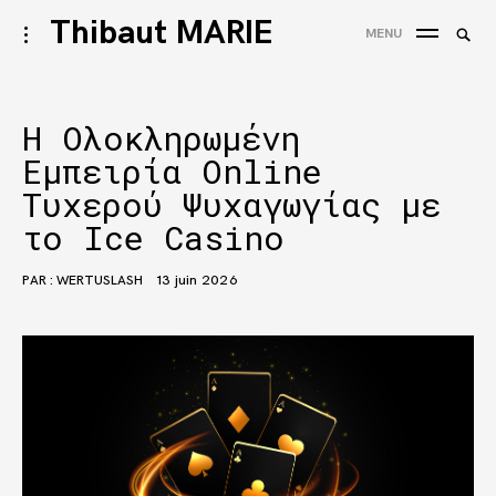
Accéder
Thibaut MARIE
Reche
activer/désactiver
MENU
au
l’ouverture/fermeture
REC
de
contenu
la
barre
Η Ολοκληρωμένη
latérale
Εμπειρία Online
Τυχερού Ψυχαγωγίας με
το Ice Casino
PAR :
WERTUSLASH
13 juin 2026