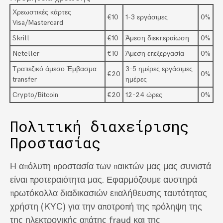
Χρεωστικές κάρτες
€10
1-3 εργάσιμες
0%
Visa/Mastercard
Skrill
€10
Άμεση διεκπεραίωση
0%
Neteller
€10
Άμεση επεξεργασία
0%
Τραπεζικό άμεσο Έμβασμα
3-5 ημέρες εργάσιμες
€20
0%
transfer
ημέρες
Crypto/Bitcoin
€20
12-24 ώρες
0%
Πολιτική διαχείρισης
Προστασίας
Η απόλυτη προστασία των παικτών μας μας συνιστά
είναι προτεραιότητα μας. Εφαρμόζουμε αυστηρά
πρωτόκολλα διαδικασιών επαλήθευσης ταυτότητας
χρήστη (KYC) για την αποτροπή της πρόληψη της
της ηλεκτρονικής απάτης fraud και της