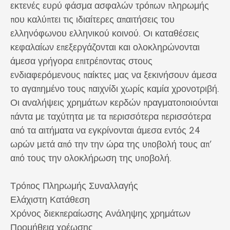
εκτενές ευρύ φάσμα ασφαλών τρόπων πληρωμής
που καλύπτει τις ιδιαίτερες απαιτήσεις του
ελληνόφωνου ελληνικού κοινού. Οι καταθέσεις
κεφαλαίων επεξεργάζονται και ολοκληρώνονται
άμεσα γρήγορα επιτρέποντας στους
ενδιαφερόμενους παίκτες μας να ξεκινήσουν άμεσα
το αγαπημένο τους παιχνίδι χωρίς καμία χρονοτριβή.
Οι αναλήψεις χρημάτων κερδών πραγματοποιούνται
πάντα με ταχύτητα με τα περισσότερα περισσότερα
από τα αιτήματα να εγκρίνονται άμεσα εντός 24
ωρών μετά από την την ώρα της υποβολή τους απ’
από τους την ολοκλήρωση της υποβολή.
Τρόπος Πληρωμής Συναλλαγής
Ελάχιστη Κατάθεση
Χρόνος διεκπεραίωσης Ανάληψης χρημάτων
Προμήθεια χρέωσης