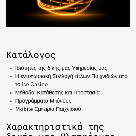
Κατάλογος
Ιδιότητες της δικής μας Υπηρεσίας μας
Η εντυπωσιακή Συλλογή τίτλων Παιχνιδιών από
το Ice Casino
Μέθοδοι Κατάθεσης και Προστασία
Προγράμματα Μπόνους
Mobile Εμπειρία Παιχνιδιού
Χαρακτηριστικά της