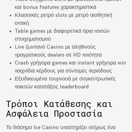
και bonus features χαρακτηριστικά
Κλασσικές ρετρό slots με ρετρό αισθητική
οπτική
Table games με διαφορετικά όρια ποσών
στοιχηματισμού
Live ζωντανό Casino με αληθινούς
πραγματικούς dealers σε HD ποιότητα
Crash γρήγορα games και instant γρήγορα win
παιχνίδια κέρδους για σύντομες περιόδους
Εξειδικευμένα τουρνουά με συγκεντρωτικές
παικτών κατατάξεις leaderboard
Τρόποι Κατάθεσης και
Ασφάλεια Προστασία
Το διάσημο Ice Casino υποστηρίζει πλήρως ένα